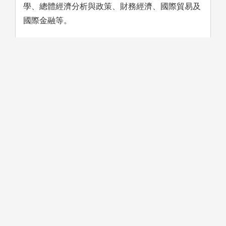
學、總體經濟分析與政策、財務經濟、國際貿易及
國際金融等。
學習方法
未上傳圖片
1. 需具有獨立思考與批判的能
2. 數