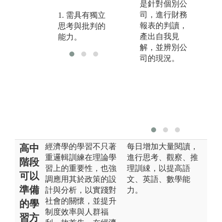
是針對個別公
司，進行財務
1. 需具有獨立
2. 數理推導與
3
報表的判讀，
思考與批判的
數量分析能
跨
產出自我見
能力。
力。
解，並辨別公
司的現況。
經濟學的學習不只著
每日增加大量閱讀，
高中
重邏輯訓練在理論學
進行思考、觀察、推
階段
習上的重要性，也強
理訓綀，以提高語
可以
調應用其於政策的設
文、英語、數學能
準備
計與分析，以實踐對
力。
社會的關懷，並提升
的學
制度效率與人群福
習方