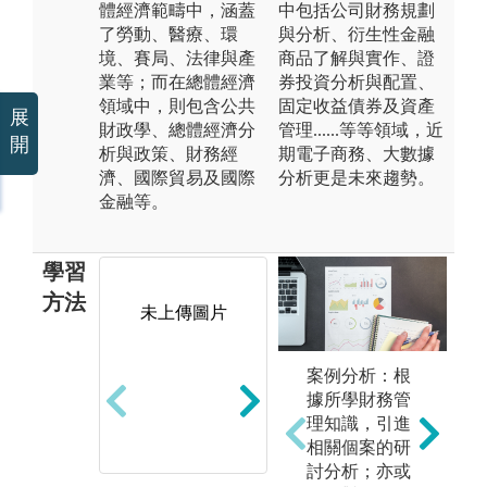
體經濟範疇中，涵蓋
中包括公司財務規劃
了勞動、醫療、環
與分析、衍生性金融
境、賽局、法律與產
商品了解與實作、證
業等；而在總體經濟
券投資分析與配置、
領域中，則包含公共
固定收益債券及資產
展
財政學、總體經濟分
管理......等等領域，近
開
析與政策、財務經
期電子商務、大數據
濟、國際貿易及國際
分析更是未來趨勢。
金融等。
學習
方法
未上傳圖片
未上傳圖片
案例分析：根
據所學財務管
理知識，引進
相關個案的研
討分析；亦或