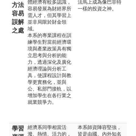
體經濟有較多認識，
法馬上成為像巴菲特
方法
容易發展為財經界所
一樣的投資之神。
容易
需人才，但其學習上
誤解
並非局限於財金領
域。
之處
本系的專業課程在訓
練學生對當前經濟環
境與產業政策具有獨
立思考與分析的能
力，透過深化及廣化
經濟理論與分析工
具，使課程設計與教
學更實務化，並與
公、私部門接軌，以
增加學生在各行業之
就業競爭力。
經濟系同學相當活
本系師資陣容堅強，
學習
潑、熱情、活力的，
皆是由國、內外知名