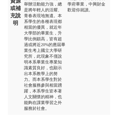
資源
舉辦活動能力強，總
學府畢業，中興財金
或補
是將年輕人的活耀、
歡迎你就讀。
充說
青春表現地無遺。本
系學生的各種表現都
明
相當的優異，就近年
大學部的畢業生，升
學比例頗高，皆有超
過或將近20%的應屆畢
業生考上國立大學研
究所，此現象不僅說
明本系畢業生專業知
識素質良好，也顯示
出本系教學上的努
力。而本系學生對於
社會服務參與相當踴
躍，本系學生皆本著
人文關懷的精神，也
能夠在課業學習之外
服務於社會。