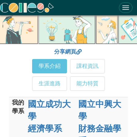
ColleGo! 大學選才與高中育才輔助系統
分享網頁
學系介紹
課程資訊
生涯進路
能力特質
我的
國立成功大
國立中興大
學系
學
學
經濟學系
財務金融學