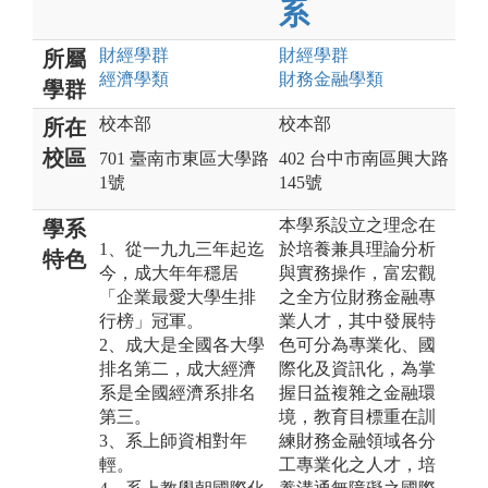
系
財經
學群
財經
學群
所屬
經濟
學類
財務金融
學類
學群
校本部
校本部
所在
校區
701 臺南市東區大學路
402 台中市南區興大路
1號
145號
本學系設立之理念在
學系
1、從一九九三年起迄
於培養兼具理論分析
特色
今，成大年年穩居
與實務操作，富宏觀
「企業最愛大學生排
之全方位財務金融專
行榜」冠軍。
業人才，其中發展特
2、成大是全國各大學
色可分為專業化、國
排名第二，成大經濟
際化及資訊化，為掌
系是全國經濟系排名
握日益複雜之金融環
第三。
境，教育目標重在訓
3、系上師資相對年
練財務金融領域各分
輕。
工專業化之人才，培