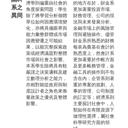
濟學則偏重由社會的
的地方在於，財金系
系之
角度探索問題：學生
更加著重投資市場、
異同
除了將學習分析個體
財務管理、公司的現
單位如何因應環境變
況與未來發展分析、
化，亦將具備眼界與
金融市場上的風險管
能力彙整群體或市場
理與避險操作。儘管
因應變遷之可能結
財金系所熟悉的財務
果，以能完整探索政
報表為奠基在會計的
策或經濟議題對整體
熟悉度上，然會計系
市場與社會之影響。
更加著重於作帳方面
本系學生除將具有較
及更多帳務管理，金
嚴謹之決策邏輯及建
融工具的操作則不包
立數理分析之能力，
含在內；企管系則著
亦相對能從政府與制
重於專案的規劃、人
度設計者之角色來衡
事的管理、公司制度
量政策之優劣及整體
的訂定等；經濟系則
影響。
主要探討社會中，人
類如何在有限資源下
做理性選擇，屬社會
科學研究方面的領