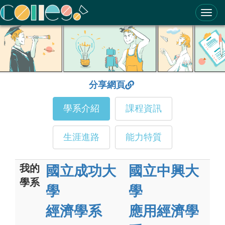
ColleGo! 大學選才與高中育才輔助系統
分享網頁
學系介紹
課程資訊
生涯進路
能力特質
我的
國立成功大
國立中興大
學系
學
學
經濟學系
應用經濟學