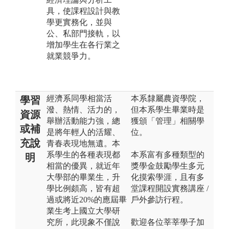
具，使課程設計與教
學更實務化，並與
公、私部門接軌，以
增加學生在各行業之
就業競爭力。
經濟系同學相當活
本系隸屬農資學院，
學習
潑、熱情、活力的，
但本系學生畢業時是
資源
舉辦活動能力強，總
獲頒「管理」相關學
或補
是將年輕人的活耀、
位。
充說
青春表現地無遺。本
系學生的各種表現都
本系富有多種類型的
明
相當的優異，就近年
獎學金鼓勵學生多元
大學部的畢業生，升
化摸索學涯，且有多
學比例頗高，皆有超
堂課程開設實務講座 /
過或將近20%的應屆畢
戶外參訪行程。
業生考上國立大學研
究所，此現象不僅說
歡迎各位莘莘學子加