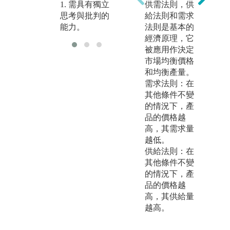
1. 需具有獨立
2. 數理推導與
供需法則，供
3
思考與批判的
數量分析能
給法則和需求
跨
能力。
力。
法則是基本的
經濟原理，它
被應用作決定
市場均衡價格
和均衡產量。
需求法則：在
其他條件不變
的情況下，產
品的價格越
高，其需求量
越低。
供給法則：在
其他條件不變
的情況下，產
品的價格越
高，其供給量
越高。