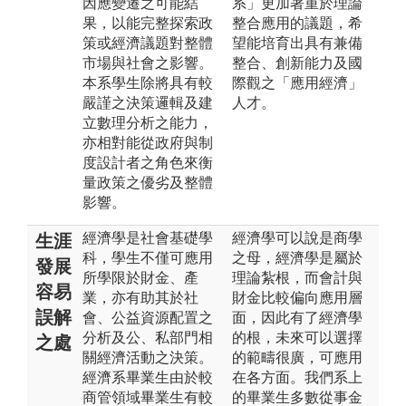
因應變遷之可能結
系」更加著重於理論
果，以能完整探索政
整合應用的議題，希
策或經濟議題對整體
望能培育出具有兼備
市場與社會之影響。
整合、創新能力及國
本系學生除將具有較
際觀之「應用經濟」
嚴謹之決策邏輯及建
人才。
立數理分析之能力，
亦相對能從政府與制
度設計者之角色來衡
量政策之優劣及整體
影響。
經濟學是社會基礎學
經濟學可以說是商學
生涯
科，學生不僅可應用
之母，經濟學是屬於
發展
所學限於財金、產
理論紮根，而會計與
容易
業，亦有助其於社
財金比較偏向應用層
誤解
會、公益資源配置之
面，因此有了經濟學
分析及公、私部門相
的根，未來可以選擇
之處
關經濟活動之決策。
的範疇很廣，可應用
經濟系畢業生由於較
在各方面。我們系上
商管領域畢業生有較
的畢業生多數從事金