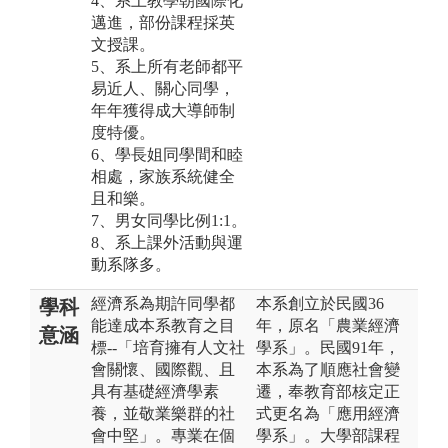
4、系上教學朝國際化
邁進，部份課程採英
文授課。
5、系上所有老師都平
易近人、關心同學，
年年獲得成大導師制
度特優。
6、學長姐同學間和睦
相處，家族系統健全
且和樂。
7、男女同學比例1:1。
8、系上課外活動與運
動系隊多。
經濟系為期許同學都
本系創立於民國36
學科
能達成本系教育之目
年，原名「農業經濟
意涵
標--「培育擁有人文社
學系」。民國91年，
會關懷、國際觀、且
本系為了順應社會變
具有基礎經濟學素
遷，奉教育部核定正
養，並敬業樂群的社
式更名為「應用經濟
會中堅」。專業在個
學系」。大學部課程