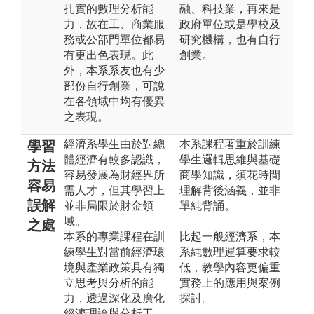
扎實的數理分析能
融、科技業，再來是
力，故在工、商業服
政府單位或是學校及
務或公部門單位都易
研究機構，也有自行
有更出色表現。此
創業。
外，本系系友也有少
部份自行創業，可說
在各領域中均有優異
之表現。
經濟系學生由於對總
本系課程著重於訓練
學習
體經濟有較多認識，
學生邏輯思維與基礎
方法
容易發展為財經界所
商學知識，須花時間
容易
需人才，但其學習上
理解背後涵義，並非
誤解
並非局限於財金領
單純背誦。
域。
之處
本系的專業課程在訓
比起一般經濟系，本
練學生對當前經濟環
系純數理運算要求較
境與產業政策具有獨
低，教學內容更偏重
立思考與分析的能
實務上的應用與案例
力，透過深化及廣化
探討。
經濟理論與分析工