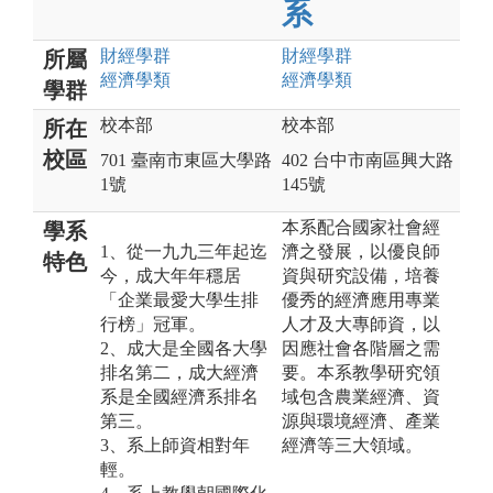
系
財經
學群
財經
學群
所屬
經濟
學類
經濟
學類
學群
校本部
校本部
所在
校區
701 臺南市東區大學路
402 台中市南區興大路
1號
145號
本系配合國家社會經
學系
1、從一九九三年起迄
濟之發展，以優良師
特色
今，成大年年穩居
資與研究設備，培養
「企業最愛大學生排
優秀的經濟應用專業
行榜」冠軍。
人才及大專師資，以
2、成大是全國各大學
因應社會各階層之需
排名第二，成大經濟
要。本系教學研究領
系是全國經濟系排名
域包含農業經濟、資
第三。
源與環境經濟、產業
3、系上師資相對年
經濟等三大領域。
輕。