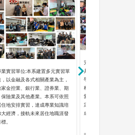
完整升學學制管道:本系
具備學士班、碩士班及
專業實習單位:本系建置多元實習單
學士班可透過五年一貫
道，以金融及各式相關產業為主，
程，碩士在職專班歷年
數家金控業、銀行業、證券業、期
愛報名踴躍，近年各學
、保險業及其他產業。本系可依照
定，碩士班及碩士在職
居住地安排實習，達成專業知識培
成果可比擬國立大專院
佛大經濟，接軌未來居住地職涯發
目標。