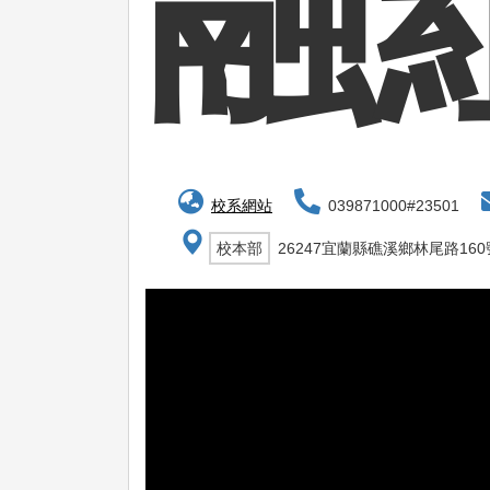
融
校系網站
039871000#23501
校本部
26247宜蘭縣礁溪鄉林尾路160