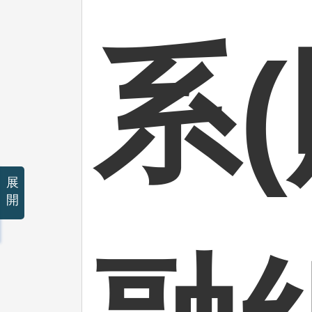
系
展
開