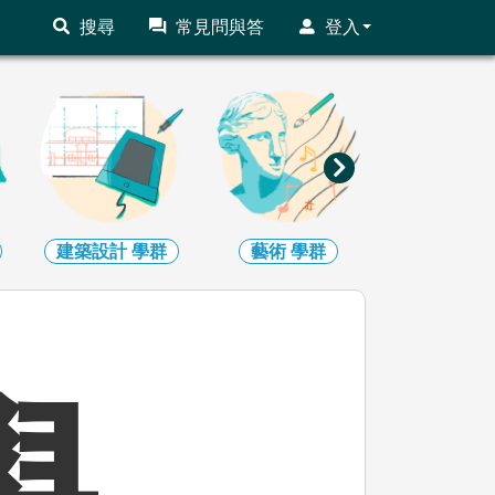
搜尋
常見問與答
登入
藝術
學群
社會心理
學群
大眾傳播