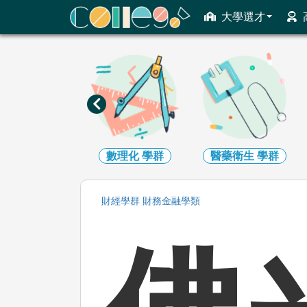
ColleGo! 大學選才與高中育才輔助系統
大學選才
數理化
學群
醫藥衛生
學群
生命科學
學群
財經
學群
財務金融
學類