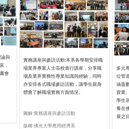
理論與
實務講座與參訪活動:本系各學期安排職
富，
場業界專業人士蒞校進行講座，分享職
多元
書會
場及業界實務性專業知識與經驗，同時
位管
亦安排各式職場參訪活動，讓學生親身
涵蓋
體會了解職場實務方面情況。
貨業
學生
養在
圖解:實務講座與參訪活動
展之
版權:佛光大學應用經濟系