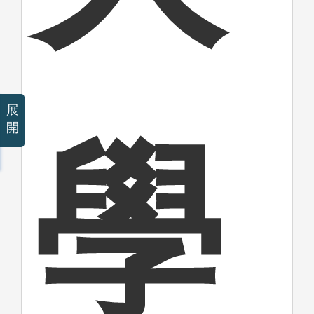
展
開
學