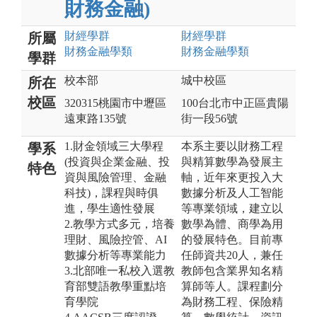
財務金融)
財經
學群
財經
學群
所屬
財務金融
學類
財務金融
學類
學群
校本部
城中校區
所在
校區
320315桃園市中壢區
100台北市中正區貴陽
遠東路135號
街一段56號
1.財金領域三大學程
本系主要以財務工程
學系
(投資與企業金融、投
與精算數學為發展主
特色
資與風險管理、金融
軸，近年來更投入大
科技)，課程與時俱
數據分析及人工智能
進，學生適性發展
等專業領域，建立以
2.教學方式多元，培養
數學為體、商學為用
理財、風險控管、AI
的發展特色。目前專
數據分析等專業能力
任師資共20人，兼任
3.北部唯一私校入選教
教師包含業界知名精
育部雙語教學重點培
算師等人。課程劃分
育學院
為財務工程、保險精