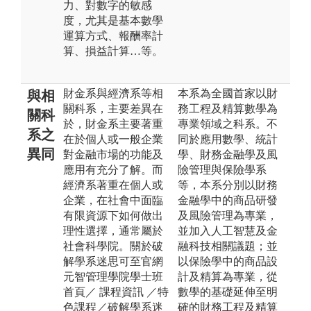
力、對數字的敏感
度，尤其是基本數學
運算方式、報酬率計
算、損益計算…等。
財金系與經濟系等相
本系為全國首家以財
與相
關科系，主要差異在
務工程及精算數學為
關科
於，財金系主要著重
專業領域之科系。不
系之
在於個人或一般企業
同於應用數學、統計
異同
對金融市場的功能及
學、財務金融學及風
應用有充分了解。而
險管理與保險學系
經濟系著重在個人或
等，本系分別以財務
企業，在社會中面臨
金融學中的商品研發
有限資源下如何做出
及風險管理為專業，
理性選擇，通常屬於
並加入人工智慧及金
社會科學院。關於破
融科技相關議題；並
解學系迷思可至官網
以保險學中的商品設
元智管理學院學士班
計及精算為專業，從
首頁／ 課程資訊 ／特
數學的基礎延伸至明
色課程／破解學系迷
確的財務工程及精算