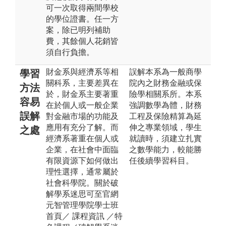
可一次取得兩間學校
的學位證書。任一方
案，除已明列補助
費，其餘個人花銷皆
須自行負擔。
財金系與經濟系等相
誤解本系為一般商學
學習
關科系，主要差異在
院內之財務金融或保
方法
於，財金系主要著重
險學相關系所。本系
容易
在於個人或一般企業
強調數學為體，財務
誤解
對金融市場的功能及
工程及保險精算為延
應用有充分了解。而
伸之專業領域，學生
之處
經濟系著重在個人或
就讀時，須建立扎實
企業，在社會中面臨
之數學能力，較能勝
有限資源下如何做出
任後續學習科目。
理性選擇，通常屬於
社會科學院。關於破
解學系迷思可至官網
元智管理學院學士班
首頁／ 課程資訊 ／特