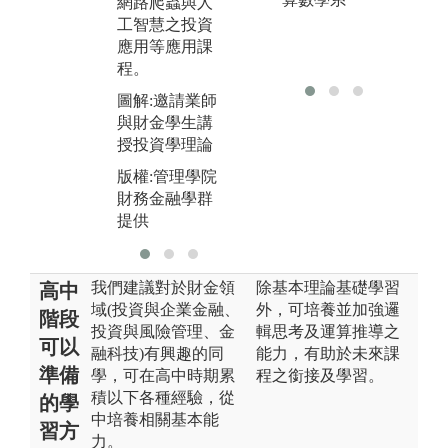
網路爬蟲與人
分析方法助教
圖
工智慧之投資
協助指導
老
應用等應用課
行
版權:管理學院
程。
財務金融學群
版
圖解:邀請業師
羅懷均老師提
財
與財金學生講
供
提
授投資學理論
版權:管理學院
財務金融學群
提供
我們建議對於財金領
除基本理論基礎學習
高中
域(投資與企業金融、
外，可培養並加強邏
階段
投資與風險管理、金
輯思考及運算推導之
可以
融科技)有興趣的同
能力，有助於未來課
準備
學，可在高中時期累
程之銜接及學習。
積以下各種經驗，從
的學
中培養相關基本能
習方
力。