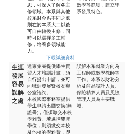
思，可深入了解各主
數學等範疇，建立學
修領域。本系與其他
系發展特色。
校系財金系不同之處
則在於本系大二以後
可自由轉換主修，同
時可以選擇多主輔
修，培養多領域能
力。
下載詳細資料
遠東集團提供學生實
誤解本系就業方向為
生涯
習人才培訓計畫，須
工程師或數學教師等
發展
自行提出申請，並可
工作。本系以財務分
容易
向職涯發展暨校友辦
析及商品設計人員、
誤解
公室諮詢。
保險精算人員及風險
本校國際事務室提供
管理人員為主要職
之處
學生申請出國交換(無
域。
證書)，僅須繳交本校
學雜費。若選擇雙聯
學位，則須繳交本校
及他校的學雜費，即