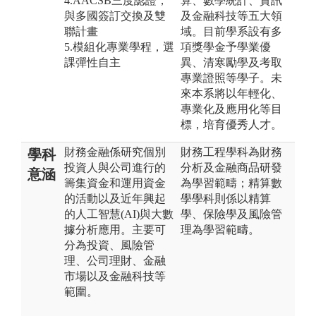
4.AACSB三度認證，
算、數學統計、資訊
與多國簽訂交換及雙
及金融科技等五大領
聯計畫
域。目前學系設有多
5.模組化專業學程，選
項獎學金予學業優
課彈性自主
異、清寒勵學及考取
專業證照等學子。未
來本系將以年輕化、
專業化及應用化等目
標，培育優秀人才。
財務金融係研究個別
財務工程學科為財務
學科
投資人與公司進行的
分析及金融商品研發
意涵
籌集資金和運用資金
為學習範疇；精算數
的活動以及近年興起
學學科則係以精算
的人工智慧(AI)與大數
學、保險學及風險管
據分析應用。主要可
理為學習範疇。
分為投資、風險管
理、公司理財、金融
市場以及金融科技等
範圍。