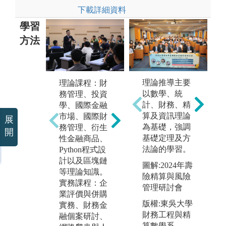
下載詳細資料
學習
方法
理論推導主要
理論課程：財
數據分析：運
案
以數學、統
務管理、投資
用統計與計量
析
計、財務、精
學、國際金融
經濟等方法，
關
算及資訊理論
市場、國際財
展
透過相關工具
礎
為基礎，強調
務管理、衍生
開
分析財經資
的
基礎定理及方
性金融商品、
料、資料擷取
礎
法論的學習。
Python程式設
與運用與Pytho
行
計以及區塊鏈
圖解:2024年壽
n程式設計實
如
等理論知識。
險精算與風險
作，甚至可以
證
實務課程：企
管理研討會
達成量化程式
定
業評價與併購
交易的專家。
析
版權:東吳大學
實務、財務金
等
財務工程與精
融個案研討、
圖解:財經數據
算數學系