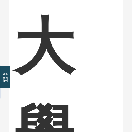
大
展
開