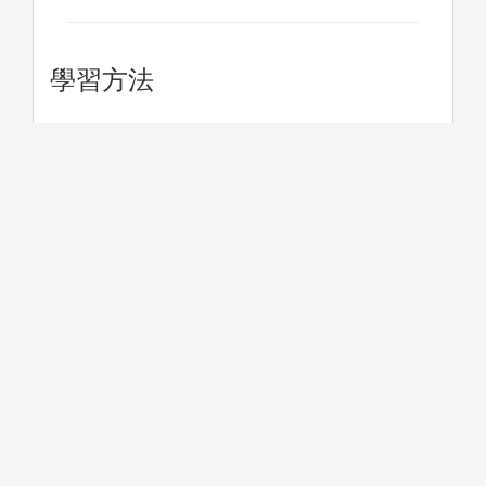
學習方法
1. 數據分析實務：運用Python, R,
2. 資
SAS, SPSS, SQL 等資料分析相
之相關理
關軟體，實際進行資訊擷取所需
括統計學
的相關步驟，包括資料的收集與
實驗設計