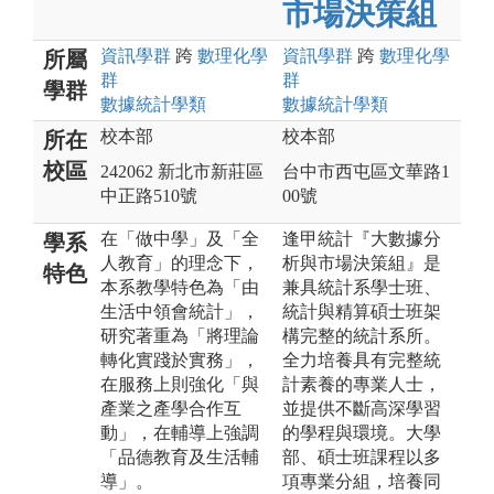
市場決策組
資訊
學群
跨
數理化
學
資訊
學群
跨
數理化
學
所屬
群
群
學群
數據統計
學類
數據統計
學類
校本部
校本部
所在
校區
242062 新北市新莊區
台中市西屯區文華路1
中正路510號
00號
在「做中學」及「全
逢甲統計『大數據分
學系
人教育」的理念下，
析與市場決策組』是
特色
本系教學特色為「由
兼具統計系學士班、
生活中領會統計」，
統計與精算碩士班架
研究著重為「將理論
構完整的統計系所。
轉化實踐於實務」，
全力培養具有完整統
在服務上則強化「與
計素養的專業人士，
產業之產學合作互
並提供不斷高深學習
動」，在輔導上強調
的學程與環境。大學
「品德教育及生活輔
部、碩士班課程以多
導」。
項專業分組，培養同