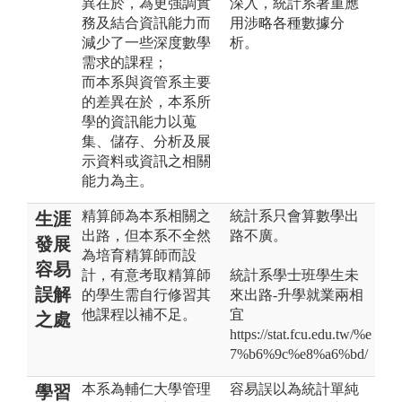
異在於，為更強調實
深入，統計系著重應
務及結合資訊能力而
用涉略各種數據分
減少了一些深度數學
析。
需求的課程；
而本系與資管系主要
的差異在於，本系所
學的資訊能力以蒐
集、儲存、分析及展
示資料或資訊之相關
能力為主。
精算師為本系相關之
統計系只會算數學出
生涯
出路，但本系不全然
路不廣。
發展
為培育精算師而設
容易
計，有意考取精算師
統計系學士班學生未
誤解
的學生需自行修習其
來出路-升學就業兩相
他課程以補不足。
宜
之處
https://stat.fcu.edu.tw/%e
7%b6%9c%e8%a6%bd/
本系為輔仁大學管理
容易誤以為統計單純
學習