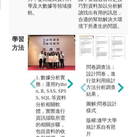
學及大數據等領域接
巧對資料加以分析解
軌。
讀找出有用的訊息，
合適的幫助解決大環
境下所產生的問題。
學習
方法
問卷調查法：
3
設計問卷，進
在
1. 數據分析實
2. 資料分析理
行並利用統計
討
務：運用Pytho
論：了解數據
方法分析調查
主
n, R, SAS, SPS
分析之相關理
結果 。
學
S, SQL 等資料
論依據及基本
問
圖解:問卷設計
分析相關軟
概念，包括統
題
樣式
體，實際進行
計學、微積
成
資訊擷取所需
分、迴歸分析
版權:逢甲大學
的相關步驟，
及實驗設計與
統計系自有照
包括資料的收
分析等。
片