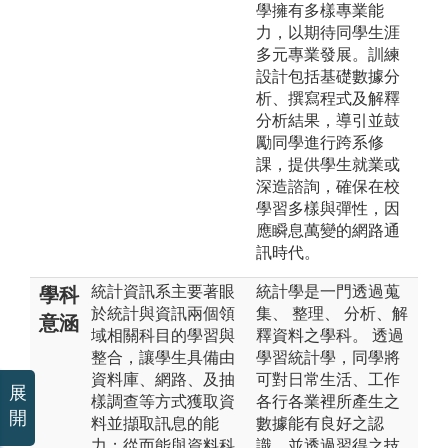
學擁有多樣專業能
力，以期待同學生涯
多元專業發展。訓練
設計包括基礎數據分
析、撰寫程式及解釋
分析結果，導引並鼓
勵同學進行跨系修
課，提供學生就業或
深造諮詢，確保在校
學習多樣與彈性，因
應瞬息萬變的網路通
訊時代。
統計資訊系主要著眼
統計學是一門透過蒐
學科
於統計與資訊兩個領
集、 整理、 分析、解
意涵
域相關科目的學習與
釋資料之學科。 透過
整合，讓學生具備由
學習統計學，同學將
資料庫、網路、及抽
可對日常生活、工作
展
樣調查等方式獲取資
各行各業裡所產生之
開
料並擷取訊息的能
數據能有良好之認
力；從而能與資料科
識，並透過習得之技