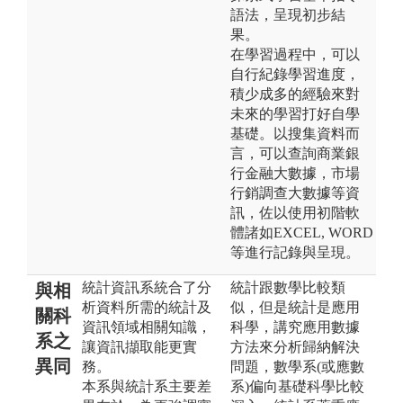
語法，呈現初步結
果。
在學習過程中，可以
自行紀錄學習進度，
積少成多的經驗來對
未來的學習打好自學
基礎。以搜集資料而
言，可以查詢商業銀
行金融大數據，市場
行銷調查大數據等資
訊，佐以使用初階軟
體諸如EXCEL, WORD
等進行記錄與呈現。
統計資訊系統合了分
統計跟數學比較類
與相
析資料所需的統計及
似，但是統計是應用
關科
資訊領域相關知識，
科學，講究應用數據
系之
讓資訊擷取能更實
方法來分析歸納解決
異同
務。
問題，數學系(或應數
本系與統計系主要差
系)偏向基礎科學比較