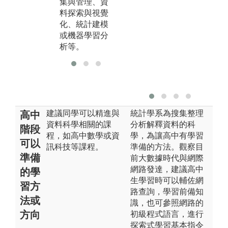
集與管理、資
料探索與視覺
化、統計建模
或機器學習分
析等。
建議同學可以精進與
統計學系為搜集整理
高中
資料科學相關的課
分析解釋資料的科
階段
程，如高中數學或資
學，為讓高中有學習
可以
訊科技等課程。
準備的方法。觀察目
準備
前大數據時代與網際
網路發達，建議高中
的學
生學習時可以輔佐網
習方
路查詢，學習前備知
法或
識，也可參照網路的
方向
初級程式語言，進行
探索式學習基本指令