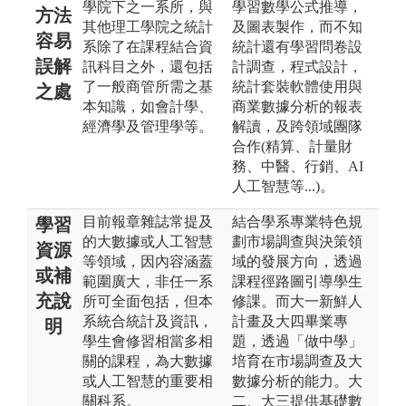
學院下之一系所，與
學習數學公式推導，
方法
其他理工學院之統計
及圖表製作，而不知
容易
系除了在課程結合資
統計還有學習問卷設
誤解
訊科目之外，還包括
計調查，程式設計，
了一般商管所需之基
統計套裝軟體使用與
之處
本知識，如會計學、
商業數據分析的報表
經濟學及管理學等。
解讀，及跨領域團隊
合作(精算、計量財
務、中醫、行銷、AI
人工智慧等...)。
目前報章雜誌常提及
結合學系專業特色規
學習
的大數據或人工智慧
劃市場調查與決策領
資源
等領域，因內容涵蓋
域的發展方向，透過
或補
範圍廣大，非任一系
課程徑路圖引導學生
充說
所可全面包括，但本
修課。而大一新鮮人
系統合統計及資訊，
計畫及大四畢業專
明
學生會修習相當多相
題，透過「做中學」
關的課程，為大數據
培育在市場調查及大
或人工智慧的重要相
數據分析的能力。大
關科系。
二、大三提供基礎數