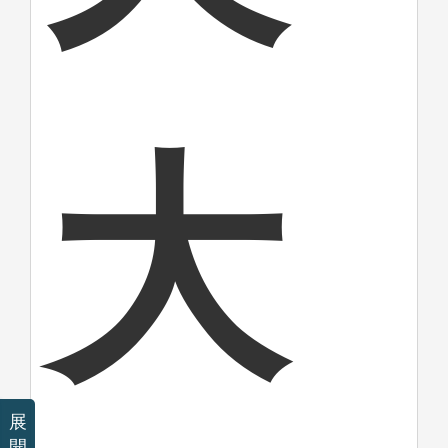
大
展
開