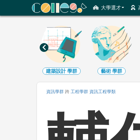
ColleGo! 大學選才與高中育才輔助系統
大學選才
地球環境
學群
建築設計
學群
藝術
學群
資訊
學群
跨
工程
學群
資訊工程
學類