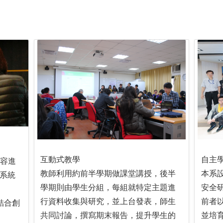
互動式教學
自主
內容進
教師利用約前半學期做課堂講授，後半
本系設
系統
學期則由學生分組，每組就特定主題進
安全
行資料收集與研究，並上台發表，師生
前者
結合創
共同討論，撰寫期末報告，提升學生的
並培