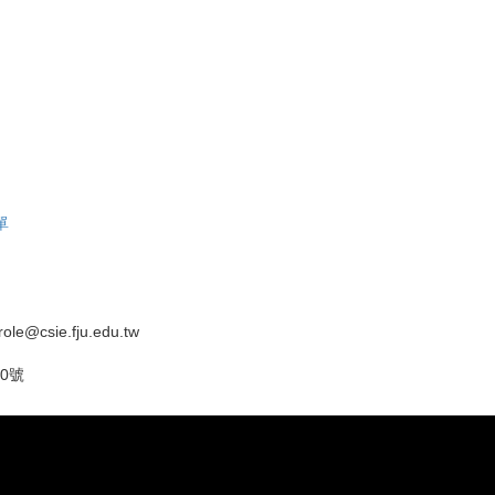
單
ole@csie.fju.edu.tw
0號