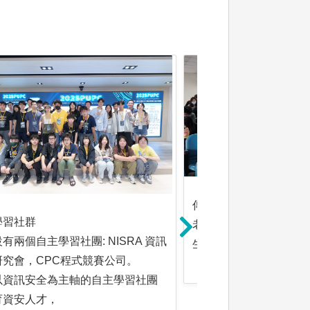
傳統式教學
學習社群
老師並於課堂上透過板
有兩個自主學習社團: NISRA 資訊
生講課
研究會，CPC程式競賽公司。
以資訊安全為主軸的自主學習社團
育資安人才，