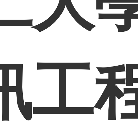
仁大
訊工