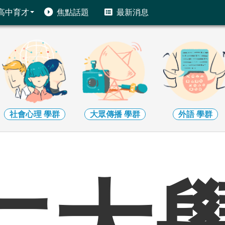
高中育才
焦點話題
最新消息
社會心理
學群
大眾傳播
學群
外語
學群