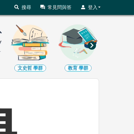
搜尋
常見問與答
登入
文史哲
學群
教育
學群
法政
學