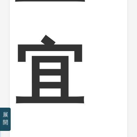
宜
展
開