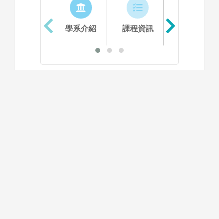
學系介紹
課程資訊
生涯進路
資料更新時間：2025/10/29 下午 03:13:50
學系特色
本系教學與研究以「智慧多媒體」與「網路與資
安」兩大重點方向為主，且本系師資之專長涵蓋目
前資工各領域，開設包含AI、資安、網路等課程，
且近年來配合國家發需要積極推動資訊應用科技，
培養中高階具基礎研究能力與無限創意的資訊人
才，每年皆有許多學生參與全國大賽並獲得優異成
績，在經過本系的學位學程後，可任職為AI、資
安、軟體工程師與資料科學家等職務。