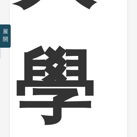
展
開
學