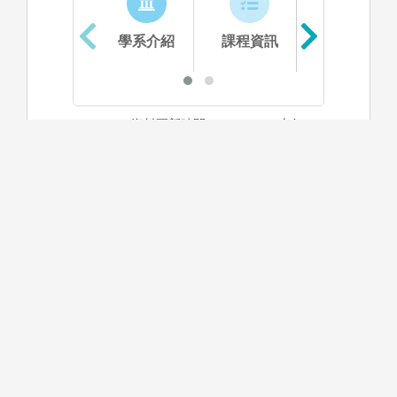
學系介紹
課程資訊
生涯進路
資料更新時間：2025/9/26 上午 11:30:14
學系特色
本系成立於民國66年，是台灣第一所以「資訊」為
名的系所。本系教師在教學上認真的態度與充實的
內容給與學生們最紮實的訓練，且在學術上有優異
的研究成果發表，同時與產業界合作，研發新的技
術，帶動國內資訊業的進步。資訊系於89年8月加
入電機資訊學院，共同推動台灣資訊電子高級人才
之培育的工作，進而成為世界一流的研究重鎮。