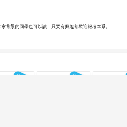
客家背景的同學也可以讀，只要有興趣都歡迎報考本系。
快速比較
快速比較
立中正大學
國立臺北大學
東吳大
哲學系
社會學系
社會學
學系介紹
學系介紹
學系介