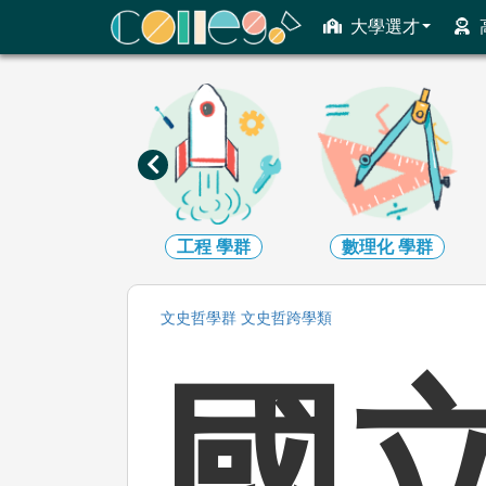
ColleGo! 大學選才與高中育才輔助系統
大學選才
工程
學群
數理化
學群
醫藥衛生
學群
文史哲
學群
文史哲跨學類
國