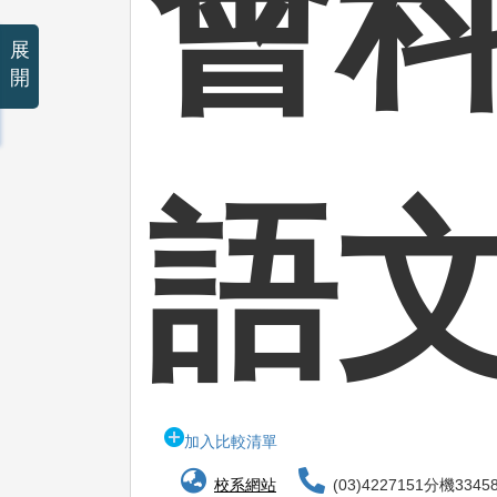
會
展
開
語
加入比較清單
校系網站
(03)4227151分機3345