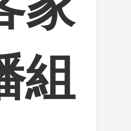
客家
播組