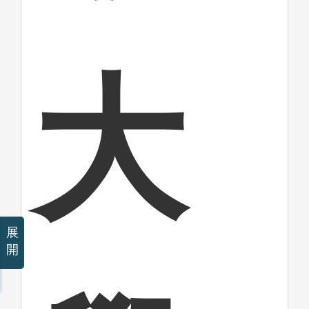
大
展
開