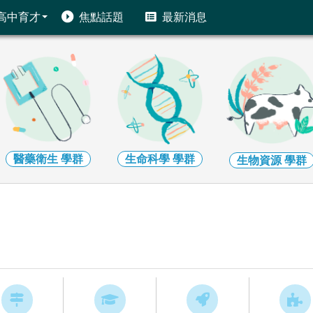
高中育才
焦點話題
最新消息
醫藥衛生
學群
生命科學
學群
生物資源
學群