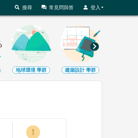
搜尋
常見問與答
登入
地球環境
學群
建築設計
學群
藝術
學