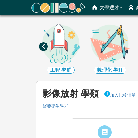
ColleGo! 大學選才與高中育才輔助系統
大學選才
資訊
學群
工程
學群
數理化
學群
影像放射 學類
加入比較清單
醫藥衛生學群