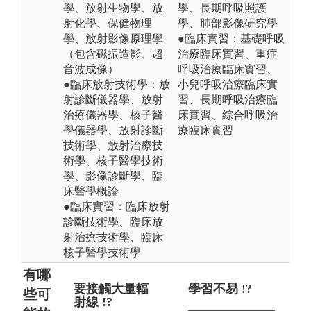
學、放射生物學、放
學、長期呼吸照護
射化學、保健物理
學、肺部影像研究學
學、放射影像原理學
●臨床實習：基礎呼吸
（包含磁振造影、超
治療臨床實習、重症
音波成像）
呼吸治療臨床實習、
●臨床放射技術學：放
小兒呼吸治療臨床實
射診斷儀器學、放射
習、長期呼吸治療臨
治療儀器學、核子醫
床實習、綜合呼吸治
學儀器學、放射診斷
療臨床實習
技術學、放射治療技
術學、核子醫學技術
學、影像診斷學、臨
床醫學概論
●臨床實習：臨床放射
診斷技術學、臨床放
射治療技術學、臨床
核子醫學技術學
有哪
要接觸大量輻
醫事放射師僅
學習不易 !?
只
呼
些可
射線 !?
照射X光 !?
!?
場