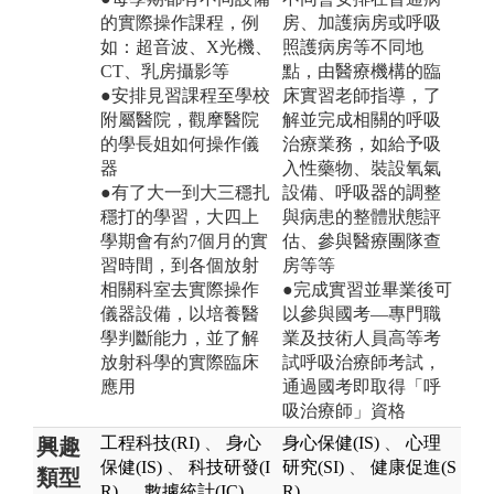
的實際操作課程，例
房、加護病房或呼吸
如：超音波、X光機、
照護病房等不同地
CT、乳房攝影等
點，由醫療機構的臨
●安排見習課程至學校
床實習老師指導，了
附屬醫院，觀摩醫院
解並完成相關的呼吸
的學長姐如何操作儀
治療業務，如給予吸
器
入性藥物、裝設氧氣
●有了大一到大三穩扎
設備、呼吸器的調整
穩打的學習，大四上
與病患的整體狀態評
學期會有約7個月的實
估、參與醫療團隊查
習時間，到各個放射
房等等
相關科室去實際操作
●完成實習並畢業後可
儀器設備，以培養醫
以參與國考—專門職
學判斷能力，並了解
業及技術人員高等考
放射科學的實際臨床
試呼吸治療師考試，
應用
通過國考即取得「呼
吸治療師」資格
工程科技(RI)
、
身心
身心保健(IS)
、
心理
興趣
保健(IS)
、
科技研發(I
研究(SI)
、
健康促進(S
類型
R)
、
數據統計(IC)
、
R)