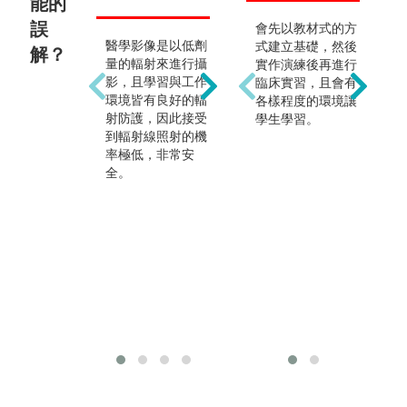
能的
誤
會先以教材式的方
醫學影像是以低劑
舉凡一般X光造
實
式建立基礎，然後
解？
量的輻射來進行攝
影、透視攝影、電
醫
實作演練後再進行
影，且學習與工作
腦斷層造影、血管
醫
臨床實習，且會有
環境皆有良好的輻
攝影、乳房攝影、
是
各樣程度的環境讓
射防護，因此接受
核子醫學造影等，
可
學生學習。
到輻射線照射的機
及非游離輻射成像
師
率極低，非常安
之超音波與磁振造
輻
全。
影等，皆屬醫學影
劑
像範疇。
師
展