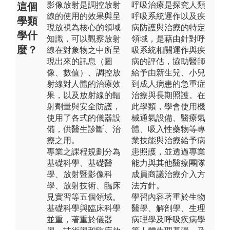
影像放射是調控放射
呼吸治療是探究人類
這個
線的使用的效果與呈
呼吸系統運作以及疾
學類
現放視為核心的領域
病防護與治療的特定
學什
知識，可以觀察放射
領域，是藉由針對呼
麼？
線在對象物之中所呈
吸系統相關運作與疾
現出來的訊息（圖
病的評估，協助醫師
像、數值）、調控放
給予由新生兒、小兒
射線對人體的治療效
到成人病患的急重症
果，以及放射線的輻
治療與長期照護。在
射劑量與安全防護，
此學類，學會使用機
使用了各式的儀器設
械通氣設備、醫療氣
備，供醫生診斷、治
體、吸入性藥物等專
療之用。
業技能與治療給予病
專業之課程規劃分為
患照護，並透過專業
基礎科學、基礎醫
能力與其他醫療團隊
學、放射暨影像科
成員商議治療介入方
學、放射技術、臨床
法方針。
見實習等五個領域。
學習內容著重於生物
基礎科學與臨床科學
醫學、解剖學、生理
並重，著重於儀器
病理學及呼吸疾病學