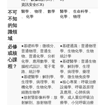
資訊安全(CR)
醫學
、
物理
、
數學
醫學
、
生命科學
、
不可
、
化學
化學
、
物理
不知
的知
識領
域
●基礎科學：微積分、
●基礎通識：普通物理
必修
普通物理、普通生
學、生物化學、生物
或核
物、普通化學、分析
統計學
心課
化學、應用數學、電
●基礎醫學：普通生物
程？
腦程式設計、電子電
學、解剖學、生理
路、統計學
學、病理學、藥理
●基礎醫學：解剖學、
學、微生物免疫學
生理學、病理學、有
●核心專業：呼吸治療
機化學、生物化學、
設備學、呼吸器原理
細胞生物學
及應用、心肺疾病
●放射暨影像科學：放
學、成人重症呼吸治
射解剖、放射物理
療學、小兒呼吸治療