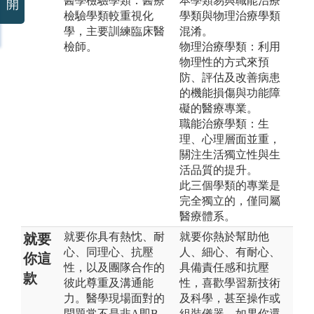
醫學檢驗學類：醫療
本學類易與職能治療
開
檢驗學類較重視化
學類與物理治療學類
學，主要訓練臨床醫
混淆。
檢師。
物理治療學類：利用
物理性的方式來預
防、評估及改善病患
的機能損傷與功能障
礙的醫療專業。
職能治療學類：生
理、心理層面並重，
關注生活獨立性與生
活品質的提升。
此三個學類的專業是
完全獨立的，僅同屬
醫療體系。
就要你具有熱忱、耐
就要你熱於幫助他
就要
心、同理心、抗壓
人、細心、有耐心、
你這
性，以及團隊合作的
具備責任感和抗壓
款
彼此尊重及溝通能
性，喜歡學習新技術
力。醫學現場面對的
及科學，甚至操作或
問題常不是非A即B，
組裝儀器。如果你還