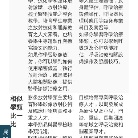
學、技術學和臨床放
等人體生理基礎，及
射診斷、放射治療、
身體評估、呼吸治療
核子醫學技能之整合
設備操作、呼吸器原
教學。培育學生專業
理與應用等臨床專業
之放射技術和通識教
科目及實習等。
育之人文素養。也培
如果你學習呼吸治療
養學生專題製作與撰
學類，你可以學到呼
寫論文的能力。
吸道及心肺功能評
如果你學習影像放
估、呼吸治療相關設
射，你可以學到如何
備操作及照護技巧。
使用精密儀器，執行
放射治療，或是取得
人體相關影像，提供
醫學診斷治療之用。
影像放射學類主要培
目標培育專業呼吸治
相似
育醫學影像放射技術
療人才，以期發展成
學類
及臨床理論與實務並
為新生兒及小兒、門
比一
重之人才。
診、重症、長期照護
比
本學類易與醫學檢驗
等領域之呼吸治療相
學類混淆。
關產業專才。
展