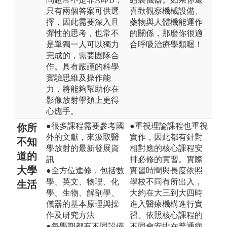
只有兩個答案可供選
喜歡觀察機械設備、
擇，因此需要深入且
藥物與人體機能運作
彈性的思考，也常不
的關係，那麼你很適
是單獨一人可以獨力
合呼吸治療學類喔！
完成的，需要團隊合
作。具有嚴謹的科學
實驗思維及操作能
力，將能夠幫助你在
影像放射學類上更得
心應手。
●很多課程需要參考國
●重視理論課程也重視
你所
外的文獻，來汲取醫
實作，因此都有針對
不知
學放射的最新發展資
相對應的核心課程安
道的
訊
排必修的實習。實際
大學
●全方位進修，包括數
實習時間與長度依照
學、英文、物理、化
學校不同有所出入，
生活
學、生物、解剖學、
大約在大三到大四時
儀器的基本原理與操
進入醫療機構進行實
作及研究方法
習。依照核心課程的
●每學期都有不同設備
不同會安排在普通病