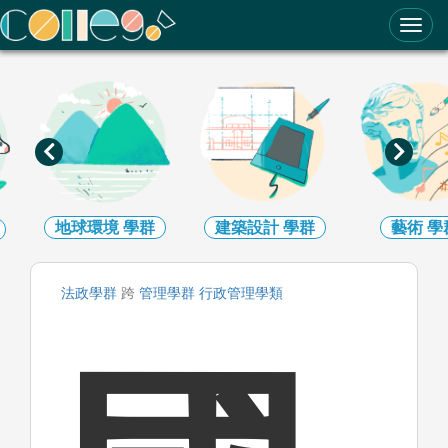
ColleGo! 大學選才與高中育才輔助系統
地球環境
學群
建築設計
學群
藝術
學
法政
學群
跨
管理
學群
行政管理
學類