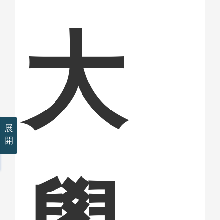
大
展
開