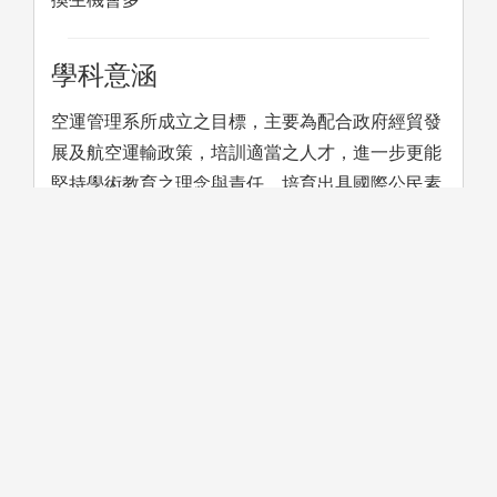
學科意涵
空運管理系所成立之目標，主要為配合政府經貿發
展及航空運輸政策，培訓適當之人才，進一步更能
堅持學術教育之理念與責任，培育出具國際公民素
質的健康人才，本系的課程目標是讓學生了解交通
運輸相關的專業知識及內容，培育航空運輸相關產
業之作業服務與經營管理人才。
學習方法