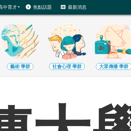
高中育才
焦點話題
最新消息
藝術
學群
社會心理
學群
大眾傳播
學群