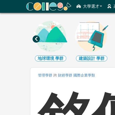
ColleGo! 大學選才與高中育才輔助系統
大學選才
地球環境
學群
建築設計
學群
生物資源
學群
管理
學群
跨
財經
學群
國際企業
學類