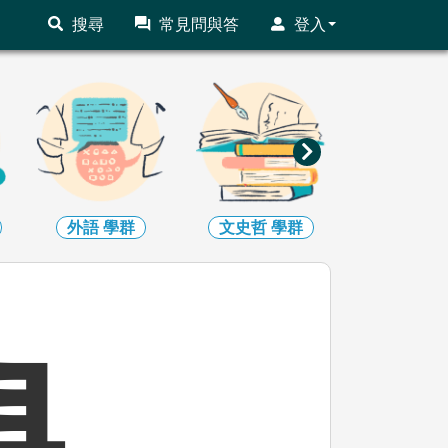
搜尋
常見問與答
登入
外語
學群
文史哲
學群
教育
學