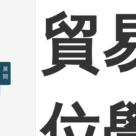
貿
展
開
位