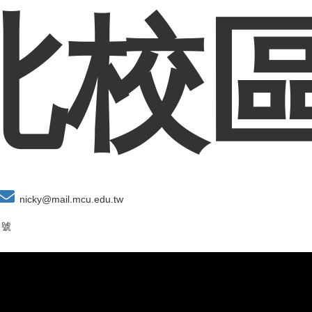
北校區
nicky@mail.mcu.edu.tw
 號