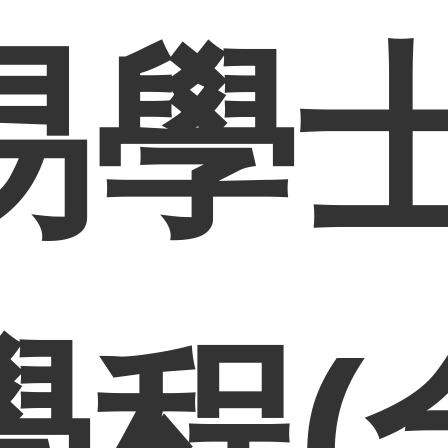
易學
學程(