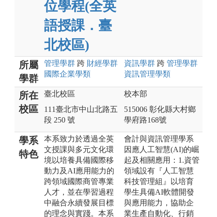
位學程(全英
語授課．臺
北校區)
管理
學群
跨
財經
學群
資訊
學群
跨
管理
學群
所屬
國際企業
學類
資訊管理
學類
學群
臺北校區
校本部
所在
校區
111臺北市中山北路五
515006 彰化縣大村鄉
段 250 號
學府路168號
本系致力於透過全英
會計與資訊管理學系
學系
文授課與多元文化環
因應人工智慧(AI)的崛
特色
境以培養具備國際移
起及相關應用：1.資管
動力及AI應用能力的
領域設有『人工智慧
跨領域國際商管專業
科技管理組』以培育
人才，並在學習過程
學生具備AI軟體開發
中融合永續發展目標
與應用能力，協助企
的理念與實踐。本系
業生產自動化、行銷