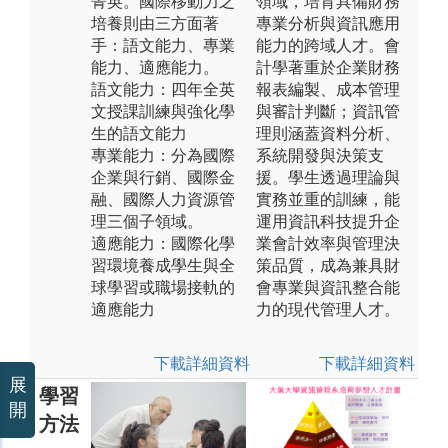
菁英。國際移動力之
領域，培育具備財務
培養則由三方面著
專業分析與資訊應用
手：語文能力、專業
能力的跨域人才。會
能力、適應能力。
計學著重於企業財務
語文能力：四年全英
報表編製、成本管理
文授課訓練與強化學
與審計判斷；資訊管
生的語文能力
理則涵蓋資料分析、
專業能力：分為國際
系統開發與決策支
企業與行銷、國際金
援。學生透過理論與
融、國際人力資源管
實務並重的訓練，能
理三個子領域。
運用資訊科技提升企
適應能力：國際化學
業會計效率與管理決
習環境養成學生與全
策品質，成為兼具財
球學習或職場接軌的
會專業與資訊整合能
適應能力
力的現代管理人才。
下載詳細資料
下載詳細資料
展
學習
開
方法