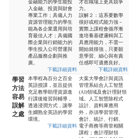
金融能力的學生能投
才在職場上更具競爭
入金融、投資與財會
力。
專業工作；具備人力
誤解２：這系要數學
資源管理能力的學生
很好或程式能力強－
能為各企業選用與培
實際上課程會循序漸
育最佳人才；具備國
進培養基礎邏輯與工
際企業與行銷能力的
具應用能力，不需一
學生投入公司營運與
開始就很強，只要願
產品服務企劃與推
意學習、細心與有責
廣。
任感即可適應良好。
下載詳細資料
下載詳細資料
本學程為百分之百全
大葉大學會計與資訊
學習
英語授課，並且提供
管理系結合人工智慧
方法
充足教學助理資源進
(AI)領域及會計理財領
容易
行課後複習與輔導，
域。人工智慧除程式
誤解
透過浸潤方式，讓學
設計、資料庫應用
生嫻熟全英語的學習
外，亦須學習管理、
之處
環境。
會計、統計、行銷、
下載詳細資料
電子商務等商管相關
課程；會計理財領