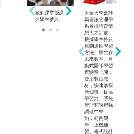
教師課堂授課
分組討論與報
課
大葉大學會計
與學生參與。
告。
務
與資訊管理學
系首推培育夢
想人才計畫，
根據學生特質
規劃適性學習
方法。學生在
未來教室、互
動式團隊學習
實驗室上課，
使用數位教
材，快速掌握
新知識，提高
學習力。系統
管理類課程強
調做中學，
如：範例觀
摩、上機練
習、程式設計