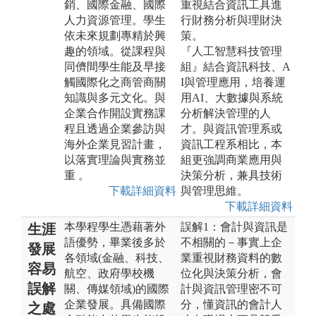
銷、國際金融、國際
重視結合資訊工具進
人力資源管理。學生
行財務分析與理財決
依未來規劃專精於興
策。
趣的領域。從課程與
『人工智慧科技管理
同儕間學生能及早接
組』結合資訊科技、A
觸國際化之商管商關
I與管理應用，培養運
知識與多元文化。與
用AI、大數據與系統
企業合作開設實務課
分析解決管理的人
程且透過企業參訪與
才。與資訊管理系或
海外企業見習計畫，
資訊工程系相比，本
以落實理論與實務並
組更強調商業應用與
重 。
決策分析，兼具技術
下載詳細資料
與管理思維。
下載詳細資料
本學程學生憑藉著外
誤解1：會計與資訊是
生涯
語優勢，畢業後多於
不相關的－事實上企
發展
各領域(金融、科技、
業重視財務資料的數
容易
航空、政府學校機
位化與決策分析，會
誤解
關、傳媒領域)的國際
計與資訊管理密不可
企業發展。具備國際
分，懂資訊的會計人
之處