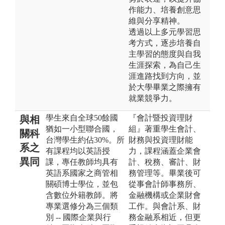
作能力、培養創意思
維與分享精神。
透過以上多元學習思
考方式，逐步培養自
主學習的態度與自我
生涯探索，為自己生
涯進路找到方向，並
於大學畢業之際擁有
就業競爭力。
學生來自全球50餘國
『會計暨投資理財
與相
猶如一小型聯合國，
組』著重學生會計、
關科
台灣學生約佔30%。所
財務與投資理財能
系之
有課程均以英語授
力，課程涵蓋企業會
異同
課，專任教師均具有
計、稅務、審計、財
英語系國家之商管相
務管理等。畢業後可
關碩博士學位，並包
從事會計師事務所、
含數位外籍教師。將
金融機構或企業財會
專業選修分為三個類
工作。與會計系、財
別 -- 國際企業與行
務金融系相近，但更