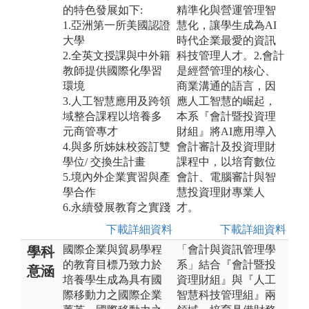
的特色發展如下:
精準化與營運管理智
1.亞洲第一所美國認證
慧化，讓學生成為AI
大學
時代企業最愛的資訊
2.全英文授課與中外籍
科技管理人才。2.會計
教師提供國際化學習
是經營管理的核心、
環境
商業溝通的語言，因
3.人工智慧應用及跨領
應人工智慧的崛起，
域整合課程以培養多
本系『會計暨投資理
元商管專才
財組』將AI應用導入
4.與多所姊妹校簽訂雙
會計審計及投資理財
學位/ 交換生計畫
課程中，以培育數位
5.境內外企業實習與產
會計、電腦審計與智
學合作
慧投資理財專業人
6.永續發展教育之實踐
才。
下載詳細資料
下載詳細資料
國際企業與貿易學程
「會計與資訊管理學
學科
的教育目標乃致力於
系」結合『會計暨投
意涵
培養學生成為具有國
資理財組』與『人工
際移動力之國際企業
智慧科技管理組』兩