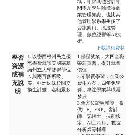
域，相比其他會計相
關學系學生除懂得商
業管理知識、也比其
他管理學系學生多了
資訊應用、系統管
理、數位經營等AI技
術。
下載詳細資料
1. 以密西根州民之優
1.保證就業：大四全職
學習
惠學費就讀美國塞基
帶薪實習，提升就業
資源
諾州立大學雙聯學位
價值
或補
2. 與兩百多所歐、
2.零學費學習：企業公
充說
美、亞洲姊妹校間交
費生方案，四年免學
換生計畫，名額眾多
費，專注學業與職涯
明
發展
3.全方位證照輔導：提
供ITE、ERP、會計
師、記帳士、技能檢
定、AI工程師、數據
分析師等輔導