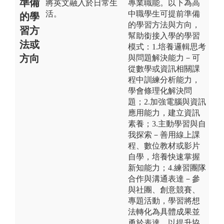
準備
將英文融入於日常生
專業職能。以下為高
活。
中職學生可提前準備
的學
的學習方法與方向，
習方
幫助銜接入學的學習
法或
模式：1.培養邏輯思考
方向
與問題解決能力－可
從數學或資訊相關課
程中訓練分析能力，
學會條理化解決問
題；2.加強電腦與資訊
應用能力，建立資訊
素養；3.主動學習與自
我探索－善用線上課
程、數位教材或影片
自學，培養快速掌握
新知能力；4.練習團隊
合作與溝通表達－參
與社團、創意競賽、
專題活動，學習將想
法轉化為具體成果並
勇於表達，以提升協