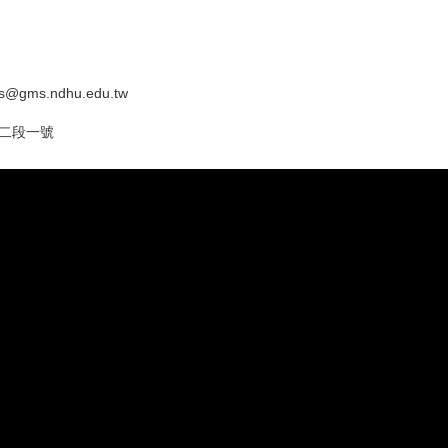
@gms.ndhu.edu.tw
路二段一號