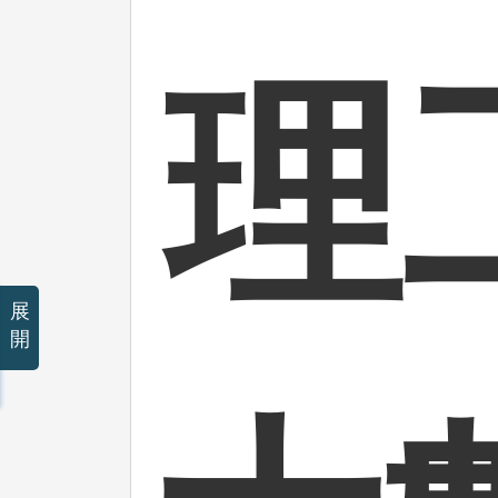
理
展
開