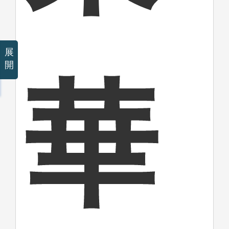
展
開
華