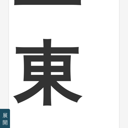
東
展
開