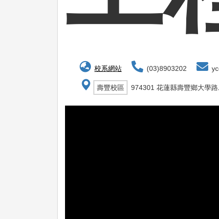
校系網站
(03)8903202
yc
壽豐校區
974301 花蓮縣壽豐鄉大學