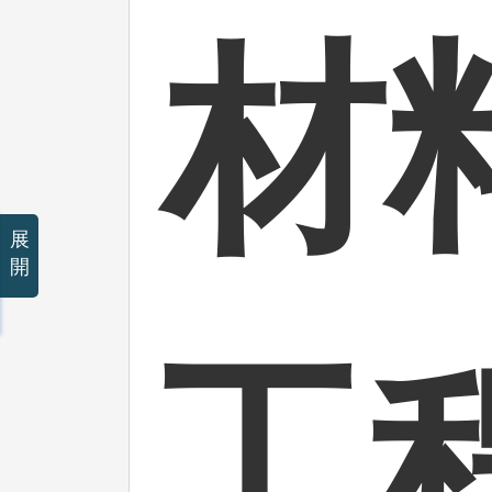
材
展
開
工