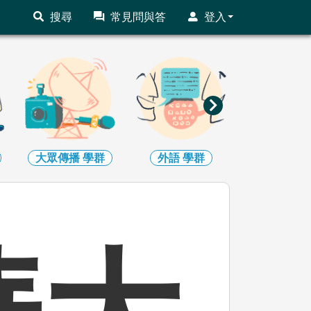
搜尋
常見問與答
登入
外語
學群
文史哲
學群
教育
學