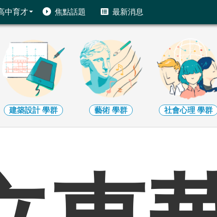
高中育才
焦點話題
最新消息
藝術
學群
社會心理
學群
大眾傳播
學群