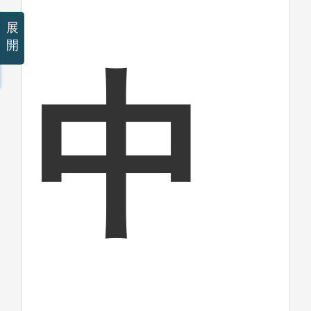
展
開
中