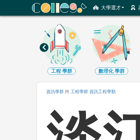
ColleGo! 大學選才與高中育才輔助系統
大學選才
工程
學群
數理化
學群
醫藥衛生
學群
資訊
學群
跨
工程
學群
資訊工程
學類
淡