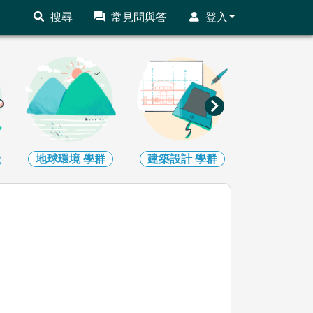
搜尋
常見問與答
登入
建築設計
學群
藝術
學群
社會心理