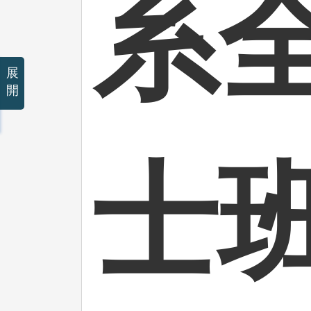
系
展
開
士