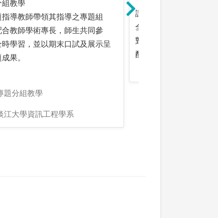
分組教學
課堂講授
題指導教師帶領其指導之專題組
全英語學士班以英語教
配合教師學術專長，師生共同參
對較不易自行閱讀理解
全時學習，並以期末口試及展示呈
配合隨堂演練加深印象
題成果。
專題分組教學
:淡江大學資訊工程學系