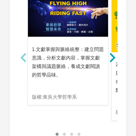
1.文獻掌握與脈絡統整：建立問題
意識，分析文獻內容，掌握文獻
2.概念
架構與議題脈絡，養成文獻閱讀
與語法的
的哲學品味。
或建立符
點的說服
版權:東吳大學哲學系
版權:東