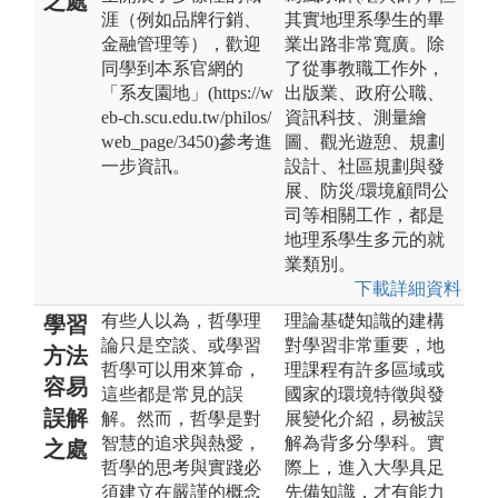
之處
涯（例如品牌行銷、
其實地理系學生的畢
金融管理等），歡迎
業出路非常寬廣。除
同學到本系官網的
了從事教職工作外，
「系友園地」(https://w
出版業、政府公職、
eb-ch.scu.edu.tw/philos/
資訊科技、測量繪
web_page/3450)參考進
圖、觀光遊憩、規劃
一步資訊。
設計、社區規劃與發
展、防災/環境顧問公
司等相關工作，都是
地理系學生多元的就
業類別。
下載詳細資料
有些人以為，哲學理
理論基礎知識的建構
學習
論只是空談、或學習
對學習非常重要，地
方法
哲學可以用來算命，
理課程有許多區域或
容易
這些都是常見的誤
國家的環境特徵與發
誤解
解。然而，哲學是對
展變化介紹，易被誤
智慧的追求與熱愛，
解為背多分學科。實
之處
哲學的思考與實踐必
際上，進入大學具足
須建立在嚴謹的概念
先備知識，才有能力