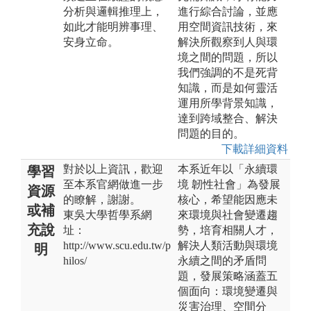
分析與邏輯推理上，
進行綜合討論，並應
如此才能明辨事理、
用空間資訊技術，來
安身立命。
解決所觀察到人與環
境之間的問題，所以
我們強調的不是死背
知識，而是如何靈活
運用所學背景知識，
達到跨域整合、解決
問題的目的。
下載詳細資料
對於以上資訊，歡迎
本系近年以「永續環
學習
至本系官網做進一步
境 韌性社會」為發展
資源
的瞭解，謝謝。
核心，希望能因應未
或補
東吳大學哲學系網
來環境與社會變遷趨
充說
址：
勢，培育相關人才，
http://www.scu.edu.tw/p
解決人類活動與環境
明
hilos/
永續之間的矛盾問
題，發展策略涵蓋五
個面向：環境變遷與
災害治理、空間分