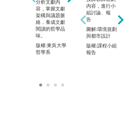
分析文獻內
思
過語意與語法
內容，進行小
容，掌握文獻
擬
的分析來評估
組討論、報
架構與議題脈
特
論點，重構或
告
絡，養成文獻
成
建立符合邏輯
閱讀的哲學品
圖解:環境規劃
估
的論證來增強
味。
與都市設計
遍
論點的說服
與
力。
版權:東吳大學
版權:課程小組
哲學系
報告
版
版權:東吳大學
哲
哲學系