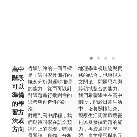
哲學訓練的一個目標
地理學重視理論與實
高中
是：讓同學具備好的
務的結合，也重視人
階段
概念分析與邏輯推理
文關懷、問題思考與
可以
的能力，從而可以針
跨領域整合的能力。
準備
對議題進行批判性的
我們希望學⽣在高中
思考與創造性的討
階段，能於日常生活
的學
論。
中，培養關懷社會、
習方
對應到高中課程，我
觀察生活周圍環境變
法或
們期待同學在語文類
化以及發掘問題的能
方向
課程上的表現，特別
力，再透過課程學
是閱讀、寫作、分析
習、自主學習與多元