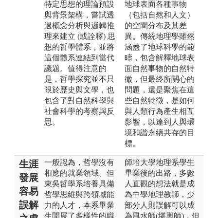
特定思想的理論預設
地球表面各種事物
與背景架構，嘗試透
（包括自然和人文）
過概念分析與邏輯推
的空間分布及其差
理來建立 (或詮釋) 思
異。傳統地理學雖然
想的哲學體系，並將
涵蓋了地球科學的範
這個體系連結到當代
疇，包含解釋地球表
議題。值得注意的
面自然事物的自然特
是，哲學探究並不只
徵，但最終所關心的
限於歷史與文學，也
問題，還是聚焦在這
包含了對自然科學與
些自然特徵，是如何
社會科學的考察與反
與人類行為產生相互
思。
影響，以達到人與環
境和諧永續共存的目
標。
一般認為，哲學沒有
師培大學地理系學生
生涯
相應的就業領域。但
畢業後的出路，多數
發展
東吳哲學系培養具備
人直觀的想法就是成
容易
哲學思維與跨領域能
為中學地理教師，少
誤解
力的人才，本系畢業
部分人則誤解可以成
生開展了多樣性的職
為風水師(堪輿師)，但