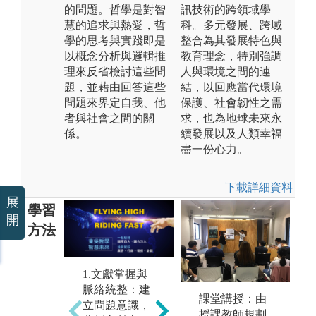
的問題。哲學是對智
訊技術的跨領域學
慧的追求與熱愛，哲
科。多元發展、跨域
學的思考與實踐即是
整合為其發展特色與
以概念分析與邏輯推
教育理念，特別強調
理來反省檢討這些問
人與環境之間的連
題，並藉由回答這些
結，以回應當代環境
問題來界定自我、他
保護、社會韌性之需
者與社會之間的關
求，也為地球未來永
係。
續發展以及人類幸福
盡一份心力。
下載詳細資料
展
學習
開
方法
1.文獻掌握與
脈絡統整：建
3
2.概念分析與
課堂講授：由
立問題意識，
考
邏輯推理：透
授課教師規劃