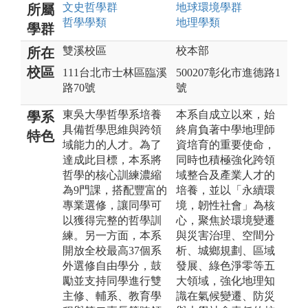
文史哲
學群
地球環境
學群
所屬
哲學
學類
地理
學類
學群
雙溪校區
校本部
所在
校區
111台北市士林區臨溪
500207彰化市進德路1
路70號
號
東吳大學哲學系培養
本系自成立以來，始
學系
具備哲學思維與跨領
終肩負著中學地理師
特色
域能力的人才。為了
資培育的重要使命，
達成此目標，本系將
同時也積極強化跨領
哲學的核心訓練濃縮
域整合及產業人才的
為9門課，搭配豐富的
培養，並以「永續環
專業選修，讓同學可
境，韌性社會」為核
以獲得完整的哲學訓
心，聚焦於環境變遷
練。另一方面，本系
與災害治理、空間分
開放全校最高37個系
析、城鄉規劃、區域
外選修自由學分，鼓
發展、綠色淨零等五
勵並支持同學進行雙
大領域，強化地理知
主修、輔系、教育學
識在氣候變遷、防災