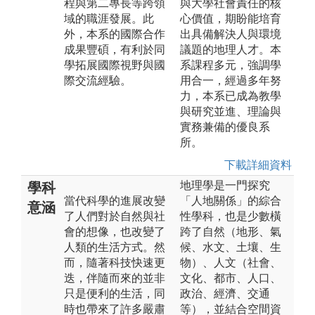
程與第二專長等跨領
與大學社會責任的核
域的職涯發展。此
心價值，期盼能培育
外，本系的國際合作
出具備解決人與環境
成果豐碩，有利於同
議題的地理人才。本
學拓展國際視野與國
系課程多元，強調學
際交流經驗。
用合一，經過多年努
力，本系已成為教學
與研究並進、理論與
實務兼備的優良系
所。
下載詳細資料
地理學是一門探究
學科
當代科學的進展改變
「人地關係」的綜合
意涵
了人們對於自然與社
性學科，也是少數橫
會的想像，也改變了
跨了自然（地形、氣
人類的生活方式。然
候、水文、土壤、生
而，隨著科技快速更
物）、人文（社會、
迭，伴隨而來的並非
文化、都市、人口、
只是便利的生活，同
政治、經濟、交通
時也帶來了許多嚴肅
等），並結合空間資