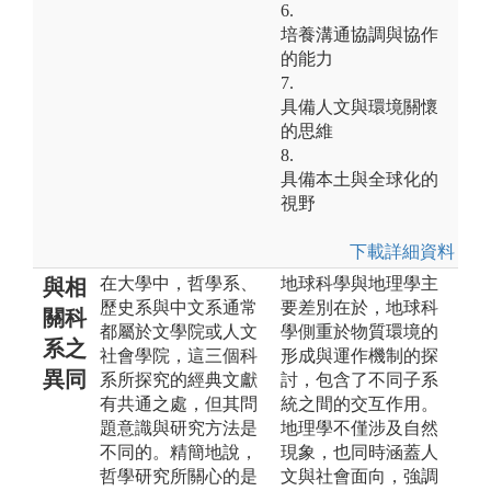
6.
培養溝通協調與協作
的能力
7.
具備人文與環境關懷
的思維
8.
具備本土與全球化的
視野
下載詳細資料
在大學中，哲學系、
地球科學與地理學主
與相
歷史系與中文系通常
要差別在於，地球科
關科
都屬於文學院或人文
學側重於物質環境的
系之
社會學院，這三個科
形成與運作機制的探
異同
系所探究的經典文獻
討，包含了不同子系
有共通之處，但其問
統之間的交互作用。
題意識與研究方法是
地理學不僅涉及自然
不同的。精簡地說，
現象，也同時涵蓋人
哲學研究所關心的是
文與社會面向，強調