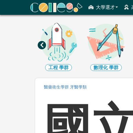
ColleGo! 大學選才與高中育才輔助系統
大學選才
資訊
學群
工程
學群
數理化
學群
醫藥衛生
學群
牙醫
學類
國