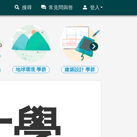
搜尋
常見問與答
登入
地球環境
學群
建築設計
學群
藝術
學
大學