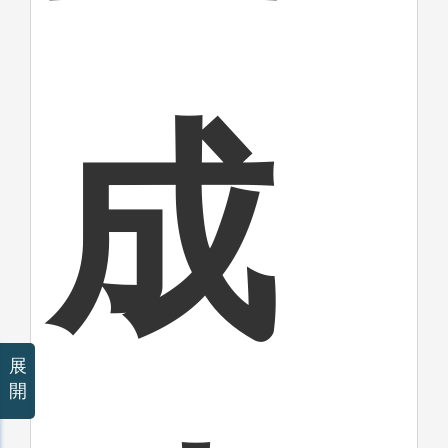
成
展
開