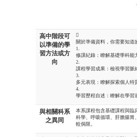

高中階段可
關於準備資料，你需要知道
以準備的學
1.
習方法或方
修課紀錄：瞭解基礎學科能
向
2.
課程學習成果：檢視學習脈
3.
多元表現：瞭解探索個人特
4.
學習歷程自述：瞭解在學習
本系課程包含基礎課程與臨
與相關科系
科學、呼吸循環、肝膽腸胃
之異同
較侷限。