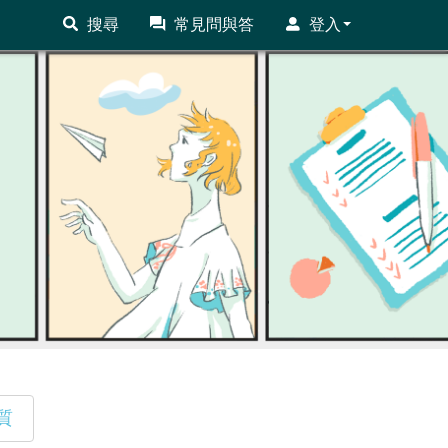
搜尋
常見問與答
登入
質