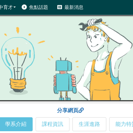
中育才
焦點話題
最新消息
分享網頁
學系介紹
課程資訊
生涯進路
能力特