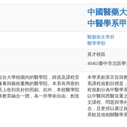
中國醫藥大
中醫學系甲
醫藥衛生
學群
醫學
學類
英才校區
40402臺中市北區學
綜合大學校園內的醫學院，師資及課程安
本學系創系宗旨與
修養與藝術薰陶的醫學院。本系有周密的
系課程規劃目標是
活上收到良好的照顧。此外，本校醫學院
程規劃分為中醫學
床教育融合一體，為一所學術自由、創造
以中醫與西醫並重
文課程、問題與導
合，且更得以廣泛
系較其他相關醫學