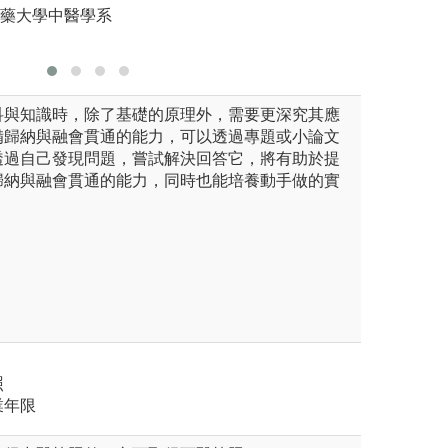
圖解:臨床
醫藥大學中醫學系
版權:中國
科與知識時，除了基礎的原理外，需要更深究其應
備歸納與融會貫通的能力，可以透過專題或小論文
透過自己發現問題，嘗試解決回答它，將有助於提
歸納與融會貫通的能力，同時也能培養動手做的實
照
業年限