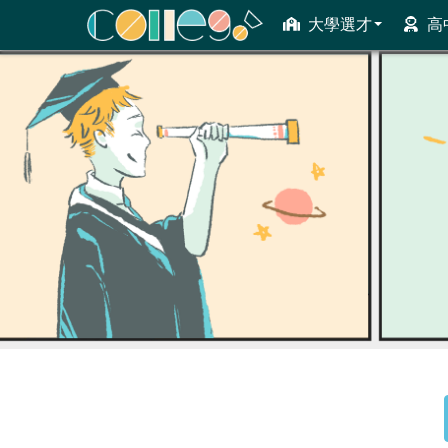
大學選才
高
ColleGo! 大學選才與高中育才輔助系統