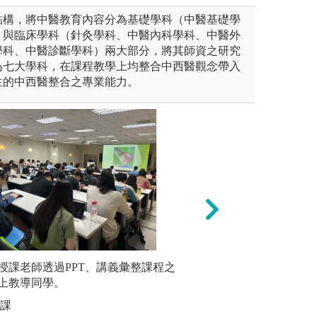
結構，將中醫教育內容分為基礎學科（中醫基礎學
）與臨床學科（針灸學科、中醫內科學科、中醫外
學科、中醫診斷學科）兩大部分，將其師資之研究
為七大學科，在課程教學上均整合中西醫觀念帶入
生的中西醫整合之專業能力。
未上傳圖片
授課老師透過PPT、講義彙整課程之
臨床技能
論與團隊合作。
案例分析：以病人
上教導同學。
等技能
該疾病相關的資料
因、病理、流行病
授課