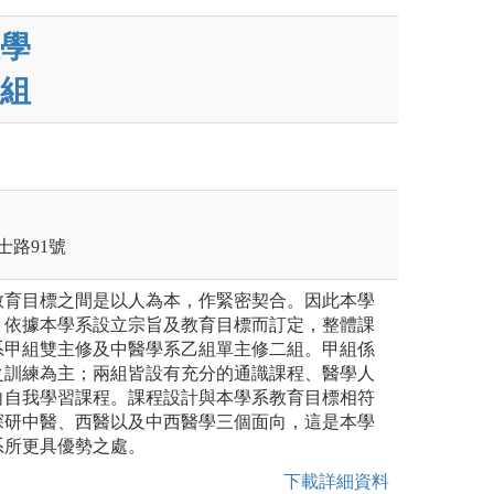
學
組
士路91號
教育目標之間是以人為本，作緊密契合。因此本學
，依據本學系設立宗旨及教育目標而訂定，整體課
系甲組雙主修及中醫學系乙組單主修二組。甲組係
之訓練為主；兩組皆設有充分的通識課程、醫學人
向自我學習課程。課程設計與本學系教育目標相符
探研中醫、西醫以及中西醫學三個面向，這是本學
系所更具優勢之處。
下載詳細資料