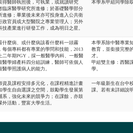
取得醫師執照後，可執業，或就讀研究
本學系甲組同學除
考臨床醫學研究所進修；於基礎醫學部分
所進修；畢業後未來亦可投身進入公共衛
行政官員或大型醫院之專業管理人；另外
科技產業進行研發工作，成為明日之星。
看什麼病、或什麼病該看什麼科一頭霧
本學系除中醫專業
每個專科都有專業的學問和技能，2013
教育，並銜接完整
上二年期PGY，採一般醫學內科、一般醫
才。
般醫學婦產科四分組訓練，醫師可依個人
甲組雙主修：西醫
般醫學照護病人的能力。
學。
師資及課程安排多元化，在課程精進計畫
一年級新生在台中
加學生自由選課之空間，鼓勵學生發展第
課。若有未詳細說
輔系，強化未來的競爭力；在課餘，亦鼓
課外活動，豐富大學生活。