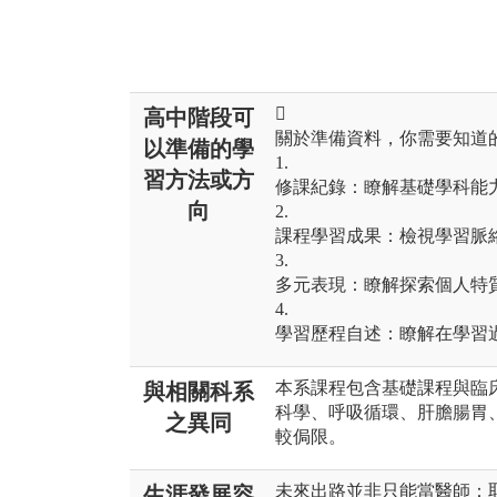

高中階段可
關於準備資料，你需要知道
以準備的學
1.
習方法或方
修課紀錄：瞭解基礎學科能
向
2.
課程學習成果：檢視學習脈
3.
多元表現：瞭解探索個人特
4.
學習歷程自述：瞭解在學習
本系課程包含基礎課程與臨
與相關科系
科學、呼吸循環、肝膽腸胃
之異同
較侷限。
未來出路並非只能當醫師：
生涯發展容