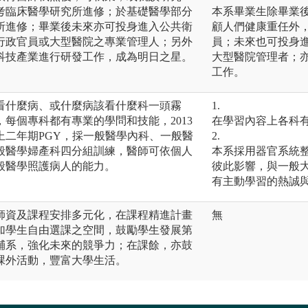
考臨床醫學研究所進修；於基礎醫學部分
本系畢業生除畢業
所進修；畢業後未來亦可投身進入公共衛
顧人們健康重任外
行政官員或大型醫院之專業管理人；另外
員；未來也可投身
科技產業進行研發工作，成為明日之星。
大型醫院管理者；
工作。
看什麼病、或什麼病該看什麼科一頭霧
1.
每個專科都有專業的學問和技能，2013
在學習內容上各科
上二年期PGY，採一般醫學內科、一般醫
2.
般醫學婦產科四分組訓練，醫師可依個人
本系採⽤器官系統
般醫學照護病人的能力。
彼此影響，與⼀般
有主動學習的熱誠
師資及課程安排多元化，在課程精進計畫
無
加學生自由選課之空間，鼓勵學生發展第
輔系，強化未來的競爭力；在課餘，亦鼓
課外活動，豐富大學生活。