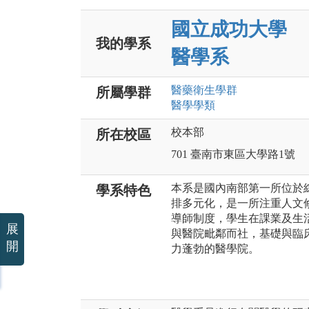
國立成功大學
我的學系
醫學系
醫藥衛生
學群
所屬學群
醫學
學類
校本部
所在校區
701 臺南市東區大學路1號
本系是國內南部第一所位於
學系特色
排多元化，是一所注重人文
導師制度，學生在課業及生
展
與醫院毗鄰而社，基礎與臨
開
力蓬勃的醫學院。