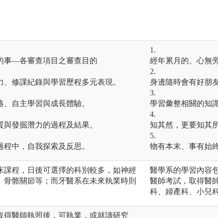
1.
的事—各審查項目之審查目的
經年累月的、心無
2.
力、修課紀錄與學習歷程多元表現。
身邊隨時會有好朋
3.
絡、自主學習與成長體驗。
學習彙整相關的知
4.
質與發掘潛力的過程及結果。
知其然，更要知其
5.
過程中，自我探索及反思。
物有本末、事有始
床課程，日後可選擇的科別較多，如神經
醫學系的學習內容
、骨骼關節等；而牙醫系在未來執業時則
醫師考試，取得醫
科、婦產科、小兒
取得醫師執照後，可執業，或就讀研究