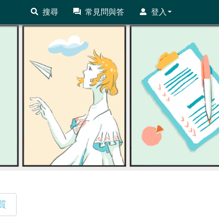
搜尋
常見問與答
登入
質