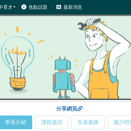
中育才
焦點話題
最新消息
分享網頁
學系介紹
課程資訊
生涯進路
能力特