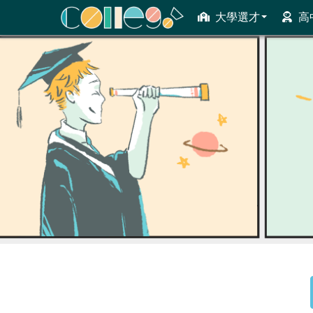
大學選才
高
ColleGo! 大學選才與高中育才輔助系統