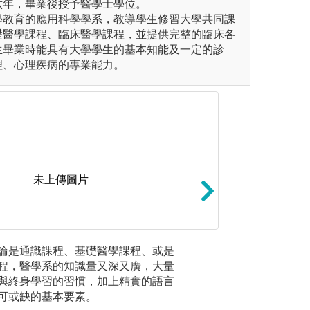
六年，畢業後授予醫學士學位。
學教育的應用科學學系，教導學生修習大學共同課
礎醫學課程、臨床醫學課程，並提供完整的臨床各
生畢業時能具有大學學生的基本知能及一定的診
理、心理疾病的專業能力。
未上傳圖片
未上傳圖片
論與團隊合作。
：不論是通識課程、基礎醫學課程、或是
案例分析：以病人
2.整合：
程，醫學系的知識量又深又廣，大量
該疾病相關的資料
已將傳統
與終身學習的習慣，加上精實的語言
因、病理、流行病
整合及小
可或缺的基本要素。
的橫向、