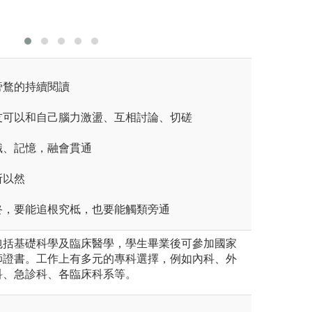
通盤概念
旁鶩的持續閱讀
友可以和自己腦力激盪、互相討論、切磋
識、記憶，融會貫通
所以然
終，要能追根究柢，也要能觸類旁通
包括基礎科學及臨床醫學，學生畢業後可參加國家
師證書。工作上有多元的專科選擇，例如內科、外
科、急診科、各臨床科系等。