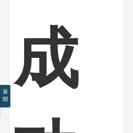
成
展
開