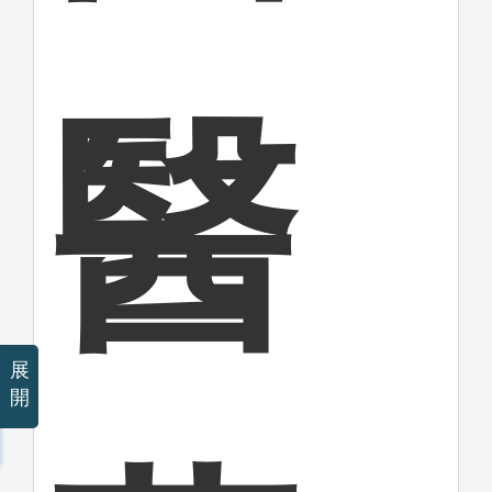
醫
展
開