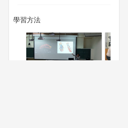
學習方法
主動學習(P
1. 傳統授課模式(部分課程包含
課師課程
PBL)。