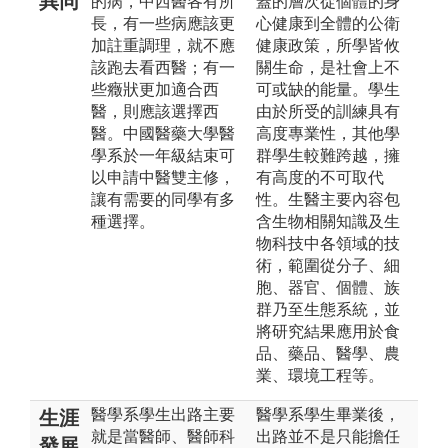
異同
的病，中西醫各有所
蓋的層次從個體的身
長，有一些病應該更
心健康到全體的公衛
加註重調理，就不應
健康政策，所學皆攸
該跑去看西醫；有一
關生命，是社會上不
些癥狀更加適合西
可或缺的能量。學生
醫，則應該選擇西
由於所受的訓練具有
醫。中國醫藥大學醫
高度專業性，其他學
學系於一年級結束可
群學生較難跨越，擁
以申請中醫雙主修，
有高度的不可取代
讓有需要的同學有多
性。生醫主要內容包
種選擇。
含生物相關知識及生
物科技中各領域的技
術，範圍從分子、細
胞、器官、個體、族
群乃至生態系統，並
將研究結果應用於食
品、藥品、醫學、農
業、環境工程等。
醫學系學生出路主要
醫學系學生畢業後，
生涯
就是當醫師、醫師科
出路並不是只能擔任
發展