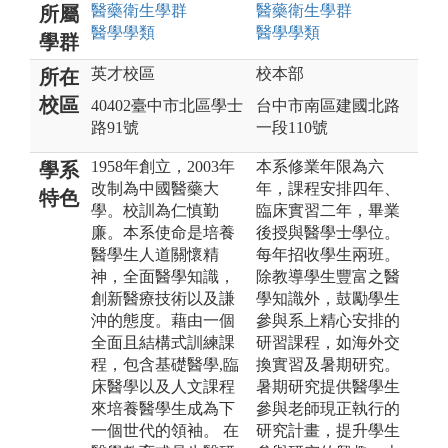
醫藥衛生
學群
醫藥衛生
學群
所屬
醫學
學類
醫學
學類
學群
英才校區
校本部
所在
校區
40402臺中市北區學士
台中市南區建國北路
路91號
一段110號
1958年創立，2003年
本系修業年限為六
學系
改制為中國醫藥大
年，課程安排四年、
特色
學。校訓為仁慎勤
臨床實習二年，畢業
廉。本系使命是培養
後授與醫學士學位。
醫學生人道關懷精
每年招收學生兩班。
神，全面醫學知識，
除教導學生豐富之醫
創新醫療技術以及謙
學知識外，鼓勵學生
沖的態度。藉由一個
參與系上精心安排的
全面且結構式訓練課
研習課程，如海外交
程，包含基礎醫學,臨
換實習及暑期研究。
床醫學以及人文課程
暑期研究提供醫學生
來培養醫學生成為下
參與老師現正執行的
一個世代的領袖。 在
研究計畫，提升學生