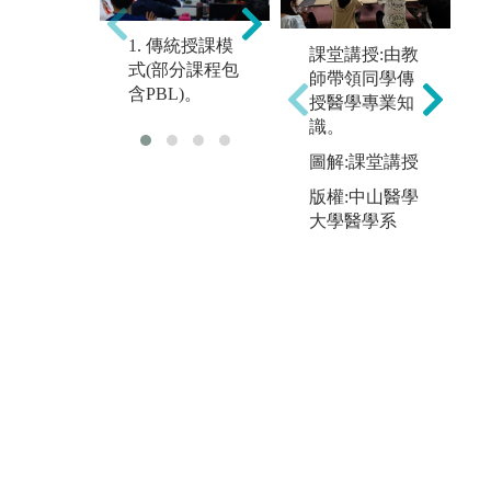
主動學習(PB
1. 傳統授課模
課堂講授:由教
L、Case Stud
實
式(部分課程包
師帶領同學傳
的
y、磨課師課程
程
含PBL)。
授醫學專業知
m
等)
識。
圖解:課堂講授
版權:中山醫學
大學醫學系