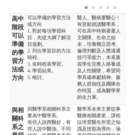
可以準備的學習方法
醫人、醫病要醫心！
高中
或方向
有意願就讀醫學系，
階段
1. 對於每項學習科
可在高中時期著重人
可以
目，先從大綱了解項
文關懷、生命之始
準備
目規劃。
末，培養獨立思考、
2. 列出學習目的方法
倫理判斷及人際溝通
的學
時程。
技巧等能力，本系重
習方
3. 依時程表學習。
視學生完整人格養成
法或
4. 學習結果。
及人性關懷，希望同
方向
5. 檢討。
學具備奉獻精神、服
務人群熱忱及團隊合
作特質，成為醫學界
的生力軍。
與醫學系相關科系主
醫學系未來主要從事
與相
要為中醫學系。
醫療相關產業，課程
關科
有些人說西醫好，有
以培育醫生所需之知
系之
些人說中醫強。不同
識及技能為導向，涵