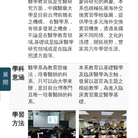
醫學教育或是生醫研
參與研究的興趣。本
究方面，中國醫藥大
系也積極拓展海外交
學是目前台灣前幾名
換實習學校版圖，提
之機構。 在醫學系，
供學生多元海外交換
有很多發展之機會，
實習機會，透過各國
不論是在醫學教育領
家不同民情、文化的
域,基礎或是臨床醫學
洗禮，開拓視野，豐
研究領域或是在臨床
富其六年學習生涯。
照護方面等。
醫學系為教育部修
本系教育以基礎醫學
學科
展
法，培養醫師的科
及臨床醫學為主軸，
意涵
系。只可以由大學來
發展以器官為主題之
開
辦，是目前台灣專門
模組教學，為進入臨
且唯一培養醫師的科
床實習奠定醫學基
系。
礎。
學習
方法