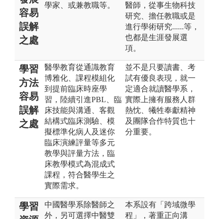
學家、或兼教職等。
醫師，從事生物科技
容易
研究、擔任教職或是
誤解
進行學術研究......等，
也都是生涯發展選
之處
項。
醫學教育從通識教育
並不是只要讀書、考
學習
博雅化、課程模組化
試有優良表現，就一
方法
到提前臨床時座學
定適合就讀醫學系，
容易
習，陸續引進PBL、臨
實際上擁有服務人群
誤解
床技能與溝通、客觀
熱忱、犧牲奉獻精神
結構式臨床測驗、模
及團隊合作特質也十
之處
擬標準化病人及迷你
分重要。
臨床演練評量等多元
教學與評量方法，臨
床教學模式為混成式
課程，符合醫學生之
實際需求。
中國醫學系除醫師之
本系設有「跨域微學
學習
外，另可選擇中醫雙
程」，著重正向溝