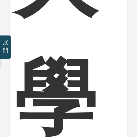
展
開
學