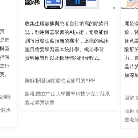
收集生理數據與患者自行填寫的頭痛日
開發
實
誌，利用機器學習的AI技術，開發能預
象，
是進
測每日發生偏頭痛的機率，這樣的臨床
床意義
與團
題目需要學習基本統計學、機器學習、
酸酐
括課
資料庫管理以及軟硬體的開發程式。
力，
進行
晶片
賽。
加深
圖解:開發偏頭痛患者使用的APP
版權:國立中山大學醫學科技研究所莊承
感測器
圖解
鑫老師實驗室
所莊承
版權
鑫老