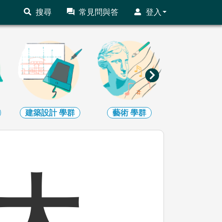
搜尋
常見問與答
登入
建築設計
學群
藝術
學群
社會心理
大