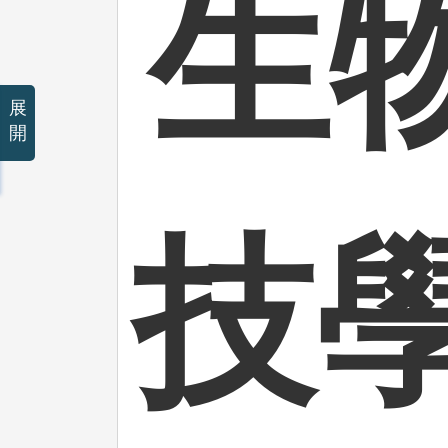
生
展
開
技