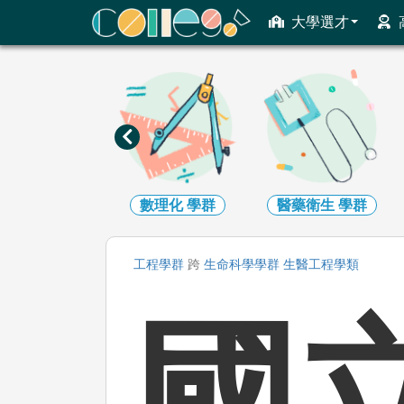
ColleGo! 大學選才與高中育才輔助系統
大學選才
工程
學群
數理化
學群
醫藥衛生
學群
工程
學群
跨
生命科學
學群
生醫工程
學類
國