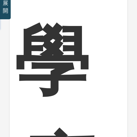
展
開
學