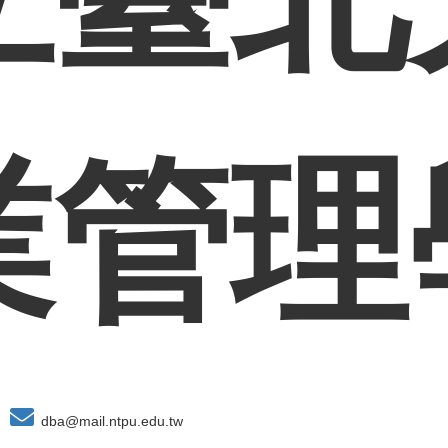
業管理
dba@mail.ntpu.edu.tw