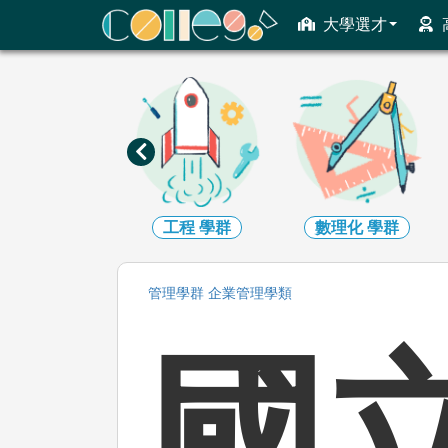
ColleGo! 大學選才與高中育才輔助系統
大學選才
工程
學群
數理化
學群
醫藥衛生
學群
管理
學群
企業管理
學類
國