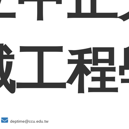
械工程
deptime@ccu.edu.tw