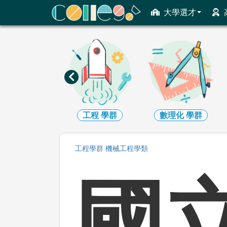
ColleGo! 大學選才與高中育才輔助系統
大學選才
資訊
學群
工程
學群
數理化
學群
工程
學群
機械工程
學類
國