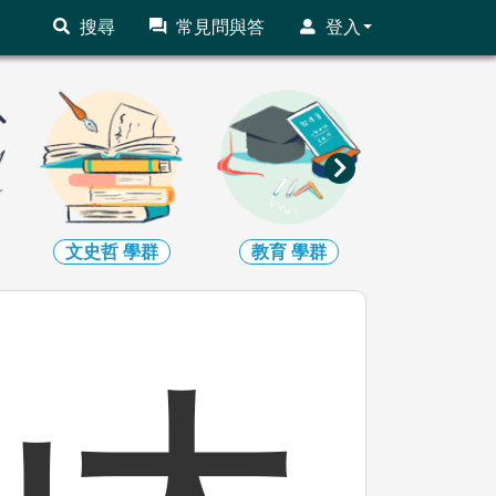
搜尋
常見問與答
登入
文史哲
學群
教育
學群
法政
學