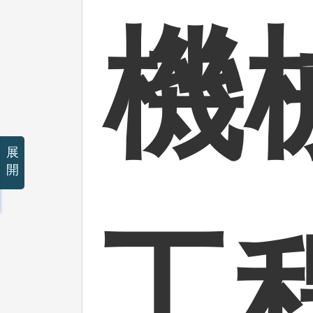
機
展
開
工