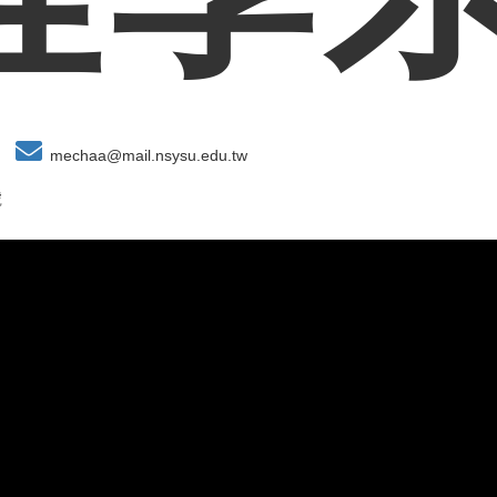
mechaa@mail.nsysu.edu.tw
號