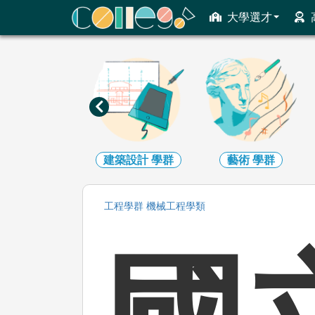
ColleGo! 大學選才與高中育才輔助系統
大學選才
地球環境
學群
建築設計
學群
藝術
學群
工程
學群
機械工程
學類