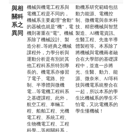
機械與機電工程系與
動機系研究範疇包括
與相
電機工程是不同的，
動力能源、電機控
關科
機械系主要處理”會動”
制、微機電與奈米科
系之
的器械也就是”機”，電
技、精密機械與智慧
異同
機則著重在”電”。機械
製造、AI機電資訊、
系除了機械設計、製
生醫工程、先進半導
造分析..等經典之機械
體製程等。本系除了
課程外，力學分析與
將機械與電機兩者融
運動分析是有別於其
合在大學部的基礎課
他工程科系所特別專
程中，並進一步將
長的。機電系亦修習
光、生醫、動力、能
了電子、電路、控
源、微奈米、AI等科
制、半導體與微機
技與機電系統整合在
電…等電機工程科系
一起，所以本系的學
之基礎課程。此外，
生比機械系的學生不
航空工程、車輛工
怕電，又比電機系的
程、船舶工程、光機
學生懂機械！
電工程、系統工程、
生物機電工程、工程
科學…等相關科系，