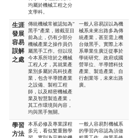
均屬於機械工程之分
支學科。
傳統機械常被認知為”
一般人容易誤以為機
生涯
黑手”產業，雖截至目
械系未來出路多為傳
發展
前為止，仍有少部分
統產業，甚至需上機
容易
機械產業之操作員仍
台做黑手。實際上本
誤解
屬黑手工作。但以現
系畢業生廣泛從事於
今本系所培於之機械
學術研究、政府或國
之處
工程人才，其就業產
營單位、半導體科技
業別多屬於高科技產
產業、製造產業、自
業，包含半導體產業
行創業等，未來出路
之設備、製程工程
廣。
師，以及精密機械產
業及智慧製造產業，
其工作環境與內容，
均與黑手無關。
本系必修及專業課程
一般人容易對機械系
學習
多元，看似繁重難學
的學習內容認為須做
方法
習，實則為完整的機
粗重工作、做黑手修