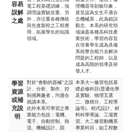
容易
電工程基礎訓練，強
理機器等刻板印象，
誤解
調理論實驗並重。另
甚至認為女生不適合
外，亦注重各種傳統
念機械系，此為錯誤
之處
與先進製程之工程應
觀念。本系的研究領
用，拓展學生的知識
域涵蓋各種高科技產
領域。
業技術，學習內容旨
在培養學生成為具備
系統整合能力去解決
問題的工程師，以及
成為高階的領導及研
發人才。
對於”會動的器械”之設
本系大一修習包括基
學習
計、分析、製作、控
礎必修科目(普通化學
資源
制感興趣者，均適合
及實驗、物理五選
或補
就讀本系。
二、微積分、工程導
充說
此外本系可學習之專
論等)、程式設計、材
業能力包括：電機、
料科學導論、工場實
明
電子、自動控制、熱
習。大二修習動機系
流、機械設計、固
專業科目，如工程數