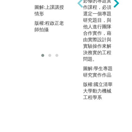
授的理論
必修的專題實
學
作課程，必須
源
圖解:上課講授
圖解:實驗操作
選定一個專題
作
情形
情形
研究題目，與
圖
版權:程啟正老
版權:機電系系
他人進行團隊
展
師拍攝
辦拍攝
合作實作，藉
版
由實際設計與
辦
實驗操作來解
決務實的工程
問題。
圖解:學生專題
研究實作作品
版權:國立清華
大學動力機械
工程學系