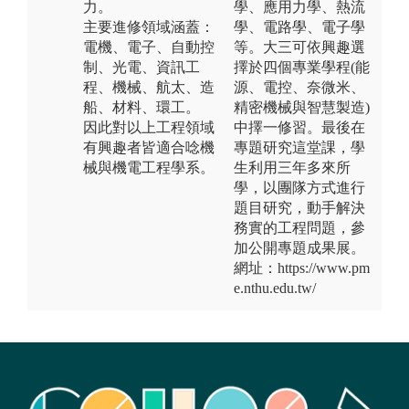
力。
學、應用力學、熱流
主要進修領域涵蓋：
學、電路學、電子學
電機、電子、自動控
等。大三可依興趣選
制、光電、資訊工
擇於四個專業學程(能
程、機械、航太、造
源、電控、奈微米、
船、材料、環工。
精密機械與智慧製造)
因此對以上工程領域
中擇一修習。最後在
有興趣者皆適合唸機
專題研究這堂課，學
械與機電工程學系。
生利用三年多來所
學，以團隊方式進行
題目研究，動手解決
務實的工程問題，參
加公開專題成果展。
網址：https://www.pm
e.nthu.edu.tw/