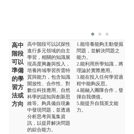
高中階段可以試探性
1.能培養能夠主動發掘
高中
進行多元領域的自主
問題，並解決問題之
階段
學習，相關的知識展
能力。
可以
現高度興趣與投入，
2.能利用所學知識，將
準備
培養跨域學習所需特
理論於實際應用。
質與能力，包含知識
3.能在投入任何學習過
的學
開放性、合作性、對
程中能夠反思。
習方
數位科技應用、自然
4.能融入團隊合作，發
法或
科學的認知與創新思
揮自我價值。
方向
維等。夠具備自現象
5.能提升自我英文能
中發現問題，並透過
力。
分析思考與蒐集資
訊，以提昇解決問題
的綜合能力。