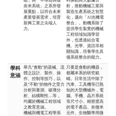
能」與「半導體與微
料探勘與大數據分
奈米系統」之系所發
析，推動機械工業與
展重點，以符合未來
製造生產系統之智慧
產業發展需求，培育
化，邁向「AI光機電
新興工業之尖端人
整合」。動機系除了
力。
提供學生紮實的機械
工程領域知識學習
外，也透過結合電
機、光學、資訊等相
關知識，培養學生具
備系統整合的能力。
舉凡”會動”的器械、流
只要是會動的機器，
學科
體之設計、製作、操
都屬本系的研究範
意涵
作、控制等技巧，以
疇。日常生活中除了
及”不動”的物件之受力
汽車、工具機等已熟
分析與量測、破壞分
知的大型機械外，電
析、結構剛性…等，
腦、手機、晶片系統
均屬於機械工程領域
等尺寸小、精密度高
之教育意涵。
的電子產品、奈微米
機械與機電工程學系
元件、生物醫學用微