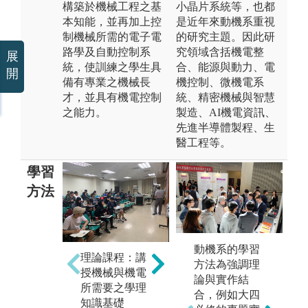
構築於機械工程之基
小晶片系統等，也都
本知能，並再加上控
是近年來動機系重視
制機械所需的電子電
的研究主題。因此研
路學及自動控制系
究領域含括機電整
展
統，使訓練之學生具
合、能源與動力、電
開
備有專業之機械長
機控制、微機電系
才，並具有機電控制
統、精密機械與智慧
之能力。
製造、AI機電資訊、
先進半導體製程、生
醫工程等。
學習
方法
實驗操作：透
動機系的學習
專
理論課程：講
過六大實驗的
方法為強調理
團
授機械與機電
操作與討論，
論與實作結
式
所需要之學理
驗證課堂所教
合，例如大四
並
知識基礎