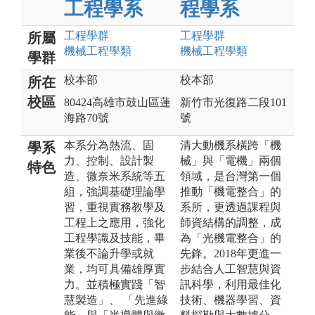
工程學系
程學系
工程
學群
工程
學群
所屬
機械工程
學類
機械工程
學類
學群
校本部
校本部
所在
校區
80424高雄市鼓山區蓮
新竹市光復路二段101
海路70號
號
本系分為熱流、固
清大動機系橫跨「機
學系
力、控制、設計製
械」與「電機」兩個
特色
造、微奈米系統等五
領域，是台灣第一個
組，強調基礎理論學
推動「機電整合」的
習，重視實務教學及
系所，更透過課程與
工程上之應用，強化
師資結構的調整，成
工程學識及技能，畢
為「光機電整合」的
業後不論升學或就
先鋒。2018年更進一
業，均可具備雄厚實
步結合人工智慧與資
力。並積極實踐「智
訊科學，利用最佳化
慧製造」、 「先進綠
技術、機器學習、資