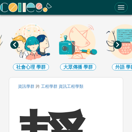
ColleGo! 大學選才與高中育才輔助系統
社會心理
學群
大眾傳播
學群
外語
學
資訊
學群
跨
工程
學群
資訊工程
學類