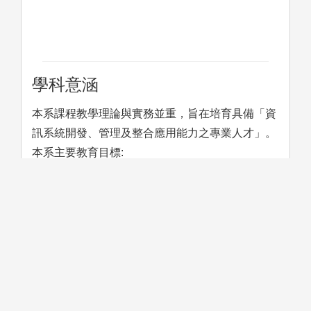
學科意涵
本系課程教學理論與實務並重，旨在培育具備「資
訊系統開發、管理及整合應用能力之專業人才」。
本系主要教育目標:
(1) 培育學生具備資訊科技和商業管理的專業知識
和實務技能。
(2) 強化學生的創新與問題解決能力。
(3) 強調學生的團隊合作精神。
(4) 藉由靜宜大學本身國際化的特色，拓展學生國
際化視野。