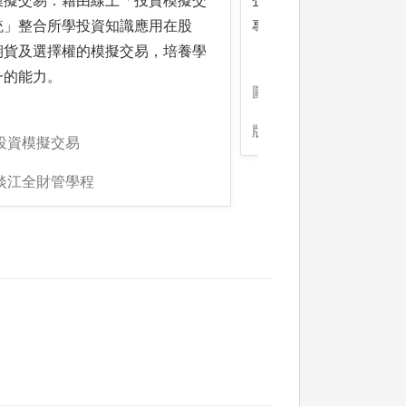
模擬交易：藉由線上「投資模擬交
企業實習：藉由至金融
統」整合所學投資知識應用在股
專業知識與與實用技能
期貨及選擇權的模擬交易，培養學
一的能力。
圖解:暑期至國外金融機
版權:淡江全財管學程
投資模擬交易
:淡江全財管學程