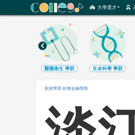
ColleGo! 大學選才與高中育才輔助系統
大學選才
數理化
學群
醫藥衛生
學群
生命科學
學群
財經
學群
財務金融
學類
淡