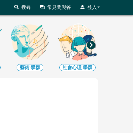
搜尋
常見問與答
登入
藝術
學群
社會心理
學群
大眾傳播