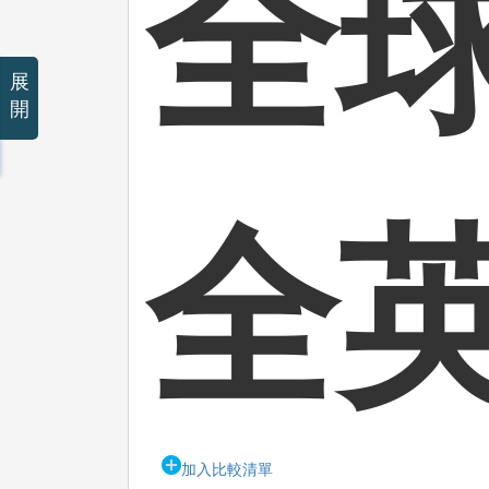
全
展
開
全
加入比較清單