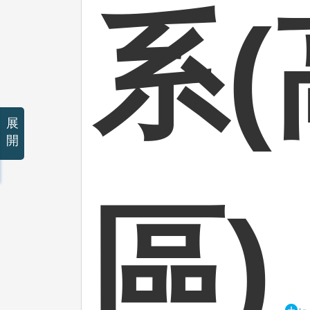
系
展
開
區)