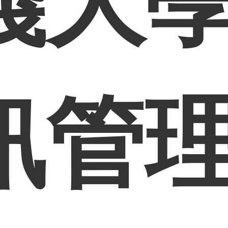
踐大
訊管