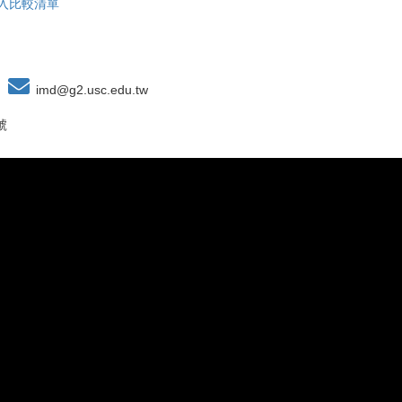
入比較清單
imd@g2.usc.edu.tw
號