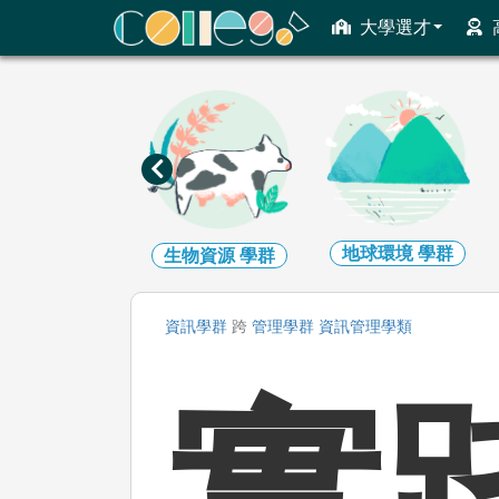
ColleGo! 大學選才與高中育才輔助系統
大學選才
生命科學
學群
地球環境
學群
生物資源
學群
資訊
學群
跨
管理
學群
資訊管理
學類