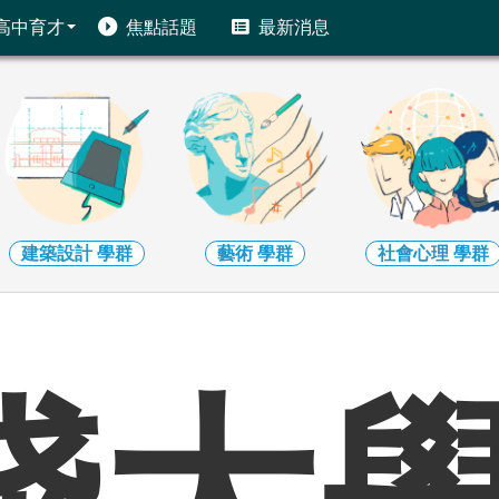
高中育才
焦點話題
最新消息
建築設計
學群
藝術
學群
社會心理
學群