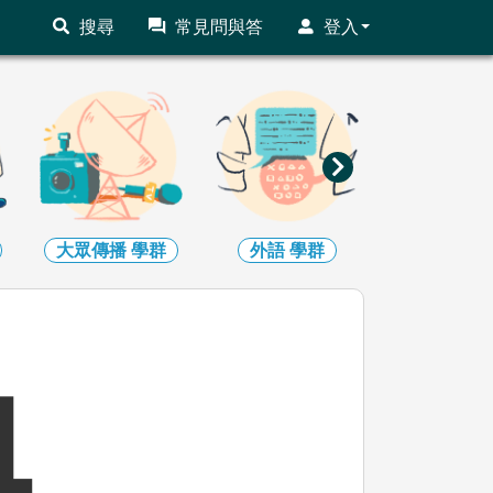
搜尋
常見問與答
登入
大眾傳播
學群
外語
學群
文史哲
學