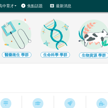
高中育才
焦點話題
最新消息
醫藥衛生
學群
生命科學
學群
生物資源
學群