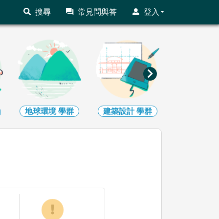
搜尋
常見問與答
登入
地球環境
學群
建築設計
學群
藝術
學