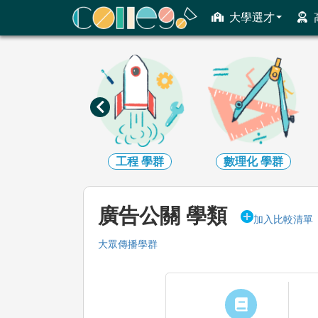
ColleGo! 大學選才與高中育才輔助系統
大學選才
資訊
學群
工程
學群
數理化
學群
廣告公關 學類
加入比較清單
大眾傳播學群