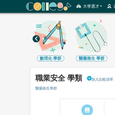
ColleGo! 大學選才與高中育才輔助系統
大學選才
工程
學群
數理化
學群
醫藥衛生
學群
職業安全 學類
加入比較清單
醫藥衛生學群